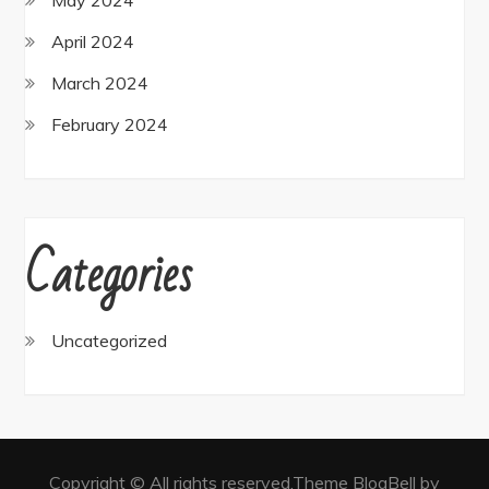
May 2024
April 2024
March 2024
February 2024
Categories
Uncategorized
Copyright © All rights reserved.Theme BlogBell by