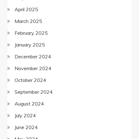
April 2025
March 2025
February 2025
January 2025
December 2024
November 2024
October 2024
September 2024
August 2024
July 2024
June 2024