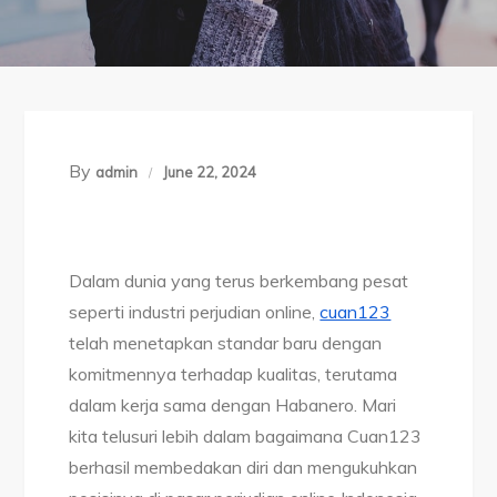
By
admin
June 22, 2024
Dalam dunia yang terus berkembang pesat
seperti industri perjudian online,
cuan123
telah menetapkan standar baru dengan
komitmennya terhadap kualitas, terutama
dalam kerja sama dengan Habanero. Mari
kita telusuri lebih dalam bagaimana Cuan123
berhasil membedakan diri dan mengukuhkan