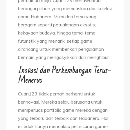
permainan meja, Cuan123 menawarkan
berbagai pilihan yang memuaskan dari koleksi
game Habanero. Mulai dari tema yang
beragam seperti petualangan eksotis,
kekayaan budaya, hingga tema-tema
futuristik yang menarik, setiap game
dirancang untuk memberikan pengalaman
bermain yang mengasyikkan dan menghibur.
Inovasi dan Perkembangan Terus-
Menerus
Cuan123 tidak pernah berhenti untuk
berinovasi. Mereka selalu berusaha untuk
memperluas portfolio game mereka dengan
yang terbaru dan terbaik dari Habanero. Hal
ini tidak hanya mencakup peluncuran game-