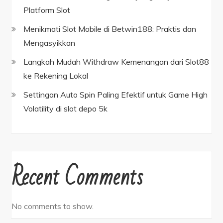
Platform Slot
Menikmati Slot Mobile di Betwin188: Praktis dan
Mengasyikkan
Langkah Mudah Withdraw Kemenangan dari Slot88
ke Rekening Lokal
Settingan Auto Spin Paling Efektif untuk Game High
Volatility di slot depo 5k
Recent Comments
No comments to show.