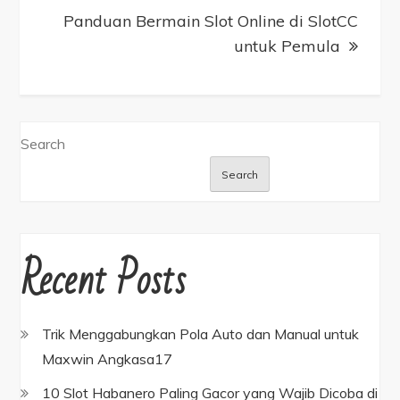
Panduan Bermain Slot Online di SlotCC
untuk Pemula
Search
Search
Recent Posts
Trik Menggabungkan Pola Auto dan Manual untuk
Maxwin Angkasa17
10 Slot Habanero Paling Gacor yang Wajib Dicoba di