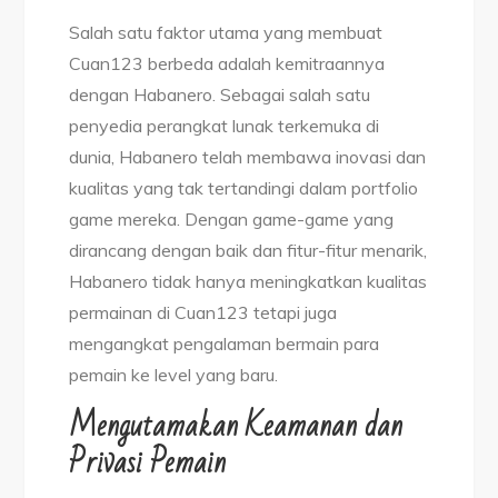
Salah satu faktor utama yang membuat
Cuan123 berbeda adalah kemitraannya
dengan Habanero. Sebagai salah satu
penyedia perangkat lunak terkemuka di
dunia, Habanero telah membawa inovasi dan
kualitas yang tak tertandingi dalam portfolio
game mereka. Dengan game-game yang
dirancang dengan baik dan fitur-fitur menarik,
Habanero tidak hanya meningkatkan kualitas
permainan di Cuan123 tetapi juga
mengangkat pengalaman bermain para
pemain ke level yang baru.
Mengutamakan Keamanan dan
Privasi Pemain