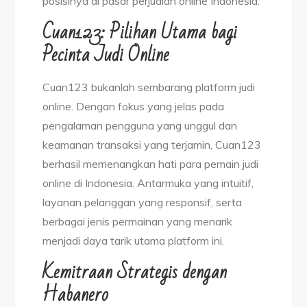
posisinya di pasar perjudian online Indonesia.
Cuan123: Pilihan Utama bagi
Pecinta Judi Online
Cuan123 bukanlah sembarang platform judi
online. Dengan fokus yang jelas pada
pengalaman pengguna yang unggul dan
keamanan transaksi yang terjamin, Cuan123
berhasil memenangkan hati para pemain judi
online di Indonesia. Antarmuka yang intuitif,
layanan pelanggan yang responsif, serta
berbagai jenis permainan yang menarik
menjadi daya tarik utama platform ini.
Kemitraan Strategis dengan
Habanero