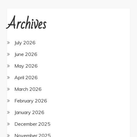
Archives
July 2026
June 2026
May 2026
April 2026
March 2026
February 2026
January 2026
December 2025
November 2025