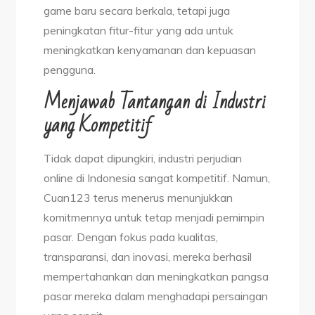
game baru secara berkala, tetapi juga
peningkatan fitur-fitur yang ada untuk
meningkatkan kenyamanan dan kepuasan
pengguna.
Menjawab Tantangan di Industri
yang Kompetitif
Tidak dapat dipungkiri, industri perjudian
online di Indonesia sangat kompetitif. Namun,
Cuan123 terus menerus menunjukkan
komitmennya untuk tetap menjadi pemimpin
pasar. Dengan fokus pada kualitas,
transparansi, dan inovasi, mereka berhasil
mempertahankan dan meningkatkan pangsa
pasar mereka dalam menghadapi persaingan