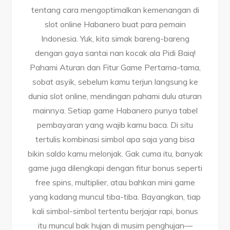
tentang cara mengoptimalkan kemenangan di
slot online Habanero buat para pemain
Indonesia. Yuk, kita simak bareng-bareng
dengan gaya santai nan kocak ala Pidi Baiq!
Pahami Aturan dan Fitur Game Pertama-tama,
sobat asyik, sebelum kamu terjun langsung ke
dunia slot online, mendingan pahami dulu aturan
mainnya. Setiap game Habanero punya tabel
pembayaran yang wajib kamu baca. Di situ
tertulis kombinasi simbol apa saja yang bisa
bikin saldo kamu melonjak. Gak cuma itu, banyak
game juga dilengkapi dengan fitur bonus seperti
free spins, multiplier, atau bahkan mini game
yang kadang muncul tiba-tiba. Bayangkan, tiap
kali simbol-simbol tertentu berjajar rapi, bonus
itu muncul bak hujan di musim penghujan—