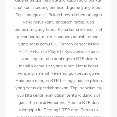
keberuntungan bisa datang kapan saja, bahkan
saat kamu sedang bermain di game yang tepat.
Tapi, tunggu dulu. Bukan hanya keberuntungan
yang harus kamu andalkan, tetapi juga
permainan yang tepat. Kalau kamu mencari slot
gacor hari ini, maka Habanero adalah tempat
yang harus kamu tuju. Pernah dengar istilah
RTP (Return to Player)? Kalau belum, kamu
akan segera tahu pentingnya RTP dalam
memilih game slot yang tepat. Untuk kamu
yang ingin meraih kemenangan besar, game
Habanero dengan RTP tertinggi adalah pilihan
yang harus dipertimbangkan. Tapi, sebelum itu,
ayo kita kenali lebih dalam tentang dunia slot
gacor hari ini di Habanero! Apa Itu RTP dan
Mengapa Itu Penting? RTP atau Return to