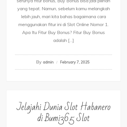
serunya fitur bonus, Buy Bonus bisa jadi pilihan
yang tepat. Namun, sebelum kamu melangkah
lebih jauh, mari kita bahas bagaimana cara
menggunakan fitur ini di Slot Online Nomor 1.
Apa Itu Fitur Buy Bonus? Fitur Buy Bonus
adalah […]
By
admin
February 7, 2025
Jelajahi Dunia Slot Habanero
di Bumi365 Slot