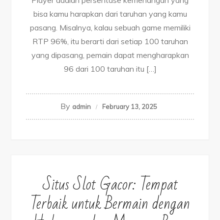
Player adalah persentase kemenangan yang
bisa kamu harapkan dari taruhan yang kamu
pasang. Misalnya, kalau sebuah game memiliki
RTP 96%, itu berarti dari setiap 100 taruhan
yang dipasang, pemain dapat mengharapkan
96 dari 100 taruhan itu […]
By
admin
February 13, 2025
Situs Slot Gacor: Tempat
Terbaik untuk Bermain dengan