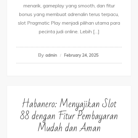
menarik, gameplay yang smooth, dan fitur
bonus yang membuat adrenalin terus terpacu,
slot Pragmatic Play menjadi pilihan utama para
pecinta judi online. Lebih […]
By
admin
February 24, 2025
Habanero: Menyajikan Slot
88 dengan Fitur Pembayaran
Mudah dan Aman