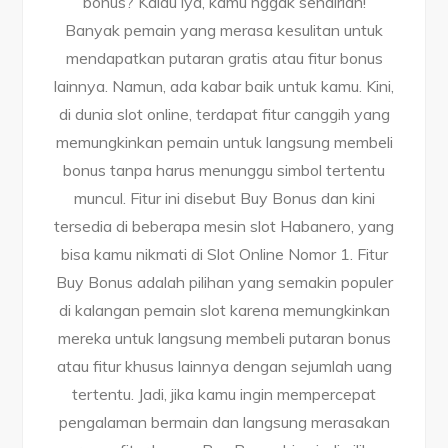
bonus? Kalau iya, kamu nggak sendirian!
Banyak pemain yang merasa kesulitan untuk
mendapatkan putaran gratis atau fitur bonus
lainnya. Namun, ada kabar baik untuk kamu. Kini,
di dunia slot online, terdapat fitur canggih yang
memungkinkan pemain untuk langsung membeli
bonus tanpa harus menunggu simbol tertentu
muncul. Fitur ini disebut Buy Bonus dan kini
tersedia di beberapa mesin slot Habanero, yang
bisa kamu nikmati di Slot Online Nomor 1. Fitur
Buy Bonus adalah pilihan yang semakin populer
di kalangan pemain slot karena memungkinkan
mereka untuk langsung membeli putaran bonus
atau fitur khusus lainnya dengan sejumlah uang
tertentu. Jadi, jika kamu ingin mempercepat
pengalaman bermain dan langsung merasakan