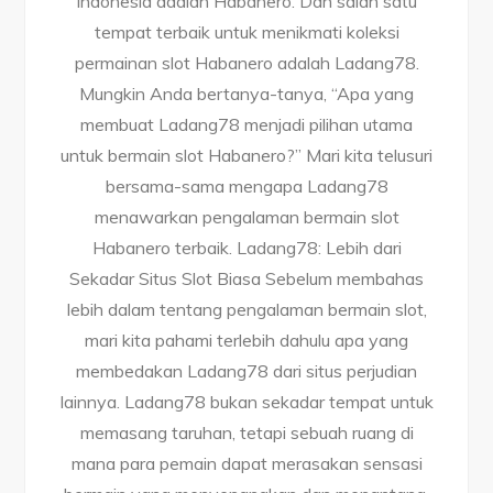
Indonesia adalah Habanero. Dan salah satu
tempat terbaik untuk menikmati koleksi
permainan slot Habanero adalah Ladang78.
Mungkin Anda bertanya-tanya, “Apa yang
membuat Ladang78 menjadi pilihan utama
untuk bermain slot Habanero?” Mari kita telusuri
bersama-sama mengapa Ladang78
menawarkan pengalaman bermain slot
Habanero terbaik. Ladang78: Lebih dari
Sekadar Situs Slot Biasa Sebelum membahas
lebih dalam tentang pengalaman bermain slot,
mari kita pahami terlebih dahulu apa yang
membedakan Ladang78 dari situs perjudian
lainnya. Ladang78 bukan sekadar tempat untuk
memasang taruhan, tetapi sebuah ruang di
mana para pemain dapat merasakan sensasi