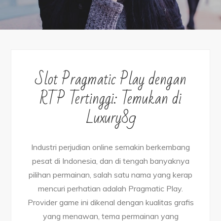
Slot Pragmatic Play dengan
RTP Tertinggi: Temukan di
Luxury89
Industri perjudian online semakin berkembang
pesat di Indonesia, dan di tengah banyaknya
pilihan permainan, salah satu nama yang kerap
mencuri perhatian adalah Pragmatic Play.
Provider game ini dikenal dengan kualitas grafis
yang menawan, tema permainan yang