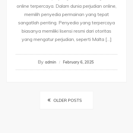
online terpercaya. Dalam dunia perjudian online,
memilih penyedia permainan yang tepat
sangatlah penting. Penyedia yang terpercaya
biasanya memiliki lisensi resmi dari otoritas
yang mengatur perjudian, seperti Malta […]
By
admin
February 6, 2025
Posts
OLDER POSTS
navigation