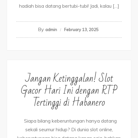
hadiah bisa datang bertubi-tubi! Jadi, kalau […]
By
admin
February 13, 2025
Jangan Ketinggalan! Slot
Gacor Hari Ini dengan RTP
Tertinggi di Habanero
Siapa bilang keberuntungan hanya datang
sekali seumur hidup? Di dunia slot online,