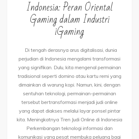
Indonesia: Peran Oriental
Gaming dalam Industri
iGaming
Di tengah derasnya arus digitalisasi, dunia
perjudian di Indonesia mengalami transformasi
yang signifikan. Dulu, kita mengenal permainan
tradisional seperti domino atau kartu remi yang
dimainkan di warung kopi. Namun, kini, dengan
sentuhan teknologi, permainan-permainan
tersebut bertransformasi menjadi judi online
yang dapat diakses melalui layar ponsel pintar
kita. Meningkatnya Tren Judi Online di Indonesia
Perkembangan teknologi informasi dan
komunikasi yang pesat membuka peluang bagi