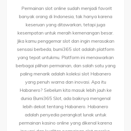
Permainan slot online sudah menjadi favorit
banyak orang di Indonesia, tak hanya karena
keseruan yang ditawarkan, tetapi juga
kesempatan untuk meraih kemenangan besar.
Jika kamu penggemar slot dan ingin merasakan
sensasi berbeda, bumi365 slot adalah platform
yang tepat untukmu. Platform ini menawarkan
berbagai pilihan permainan, dan salah satu yang
paling menarik adalah koleksi slot Habanero
yang penuh warna dan inovasi. Apa itu
Habanero? Sebelum kita masuk lebih jauh ke
dunia Bumi365 Slot, ada baiknya mengenal
lebih dekat tentang Habanero. Habanero
adalah penyedia perangkat lunak untuk
permainan kasino online yang dikenal karena