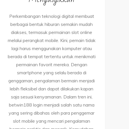
Perkembangan teknologi digital membuat
berbagai bentuk hiburan semakin mudah
diakses, termasuk permainan slot online
melalui perangkat mobile. Kini, pemain tidak
lagi harus menggunakan komputer atau
berada di tempat tertentu untuk menikmati
permainan favorit mereka. Dengan
smartphone yang selalu berada di
genggaman, pengalaman bermain menjadi
lebih fleksibel dan dapat dilakukan kapan
saja sesuai kenyamanan. Dalam tren ini,
betwin188 login menjadi salah satu nama
yang sering dibahas oleh para penggemar
slot mobile yang mencari pengalaman