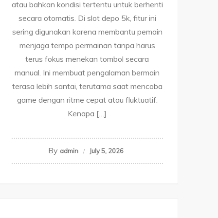
atau bahkan kondisi tertentu untuk berhenti
secara otomatis. Di slot depo 5k, fitur ini
sering digunakan karena membantu pemain
menjaga tempo permainan tanpa harus
terus fokus menekan tombol secara
manual. Ini membuat pengalaman bermain
terasa lebih santai, terutama saat mencoba
game dengan ritme cepat atau fluktuatif.
Kenapa […]
By
admin
July 5, 2026