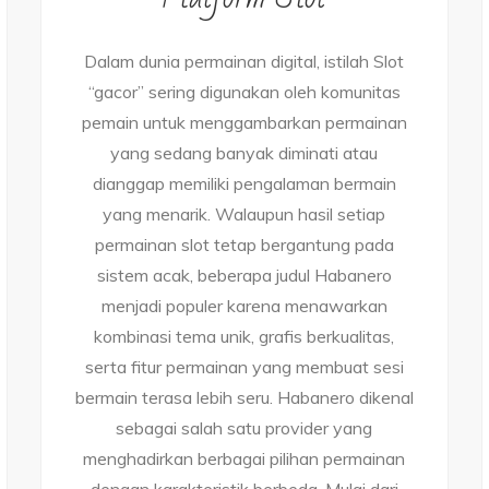
Dalam dunia permainan digital, istilah Slot
“gacor” sering digunakan oleh komunitas
pemain untuk menggambarkan permainan
yang sedang banyak diminati atau
dianggap memiliki pengalaman bermain
yang menarik. Walaupun hasil setiap
permainan slot tetap bergantung pada
sistem acak, beberapa judul Habanero
menjadi populer karena menawarkan
kombinasi tema unik, grafis berkualitas,
serta fitur permainan yang membuat sesi
bermain terasa lebih seru. Habanero dikenal
sebagai salah satu provider yang
menghadirkan berbagai pilihan permainan