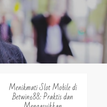
Menikmati Slot Mobile di
Betwin188: Praktis dan
Mengasyikkan