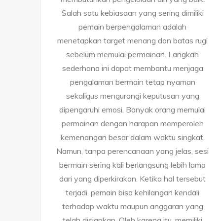
Salah satu kebiasaan yang sering dimiliki
pemain berpengalaman adalah
menetapkan target menang dan batas rugi
sebelum memulai permainan. Langkah
sederhana ini dapat membantu menjaga
pengalaman bermain tetap nyaman
sekaligus mengurangi keputusan yang
dipengaruhi emosi. Banyak orang memulai
permainan dengan harapan memperoleh
kemenangan besar dalam waktu singkat.
Namun, tanpa perencanaan yang jelas, sesi
bermain sering kali berlangsung lebih lama
dari yang diperkirakan. Ketika hal tersebut
terjadi, pemain bisa kehilangan kendali
terhadap waktu maupun anggaran yang
telah disiapkan. Oleh karena itu, memiliki