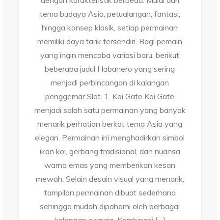
dengan karakteristik berbeda. Mulai dari
tema budaya Asia, petualangan, fantasi,
hingga konsep klasik, setiap permainan
memiliki daya tarik tersendiri. Bagi pemain
yang ingin mencoba variasi baru, berikut
beberapa judul Habanero yang sering
menjadi perbincangan di kalangan
penggemar Slot. 1. Koi Gate Koi Gate
menjadi salah satu permainan yang banyak
menarik perhatian berkat tema Asia yang
elegan. Permainan ini menghadirkan simbol
ikan koi, gerbang tradisional, dan nuansa
warna emas yang memberikan kesan
mewah. Selain desain visual yang menarik,
tampilan permainan dibuat sederhana
sehingga mudah dipahami oleh berbagai