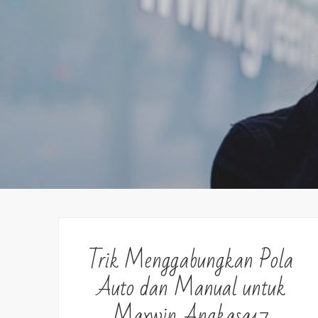
Trik Menggabungkan Pola
Auto dan Manual untuk
Maxwin Angkasa17