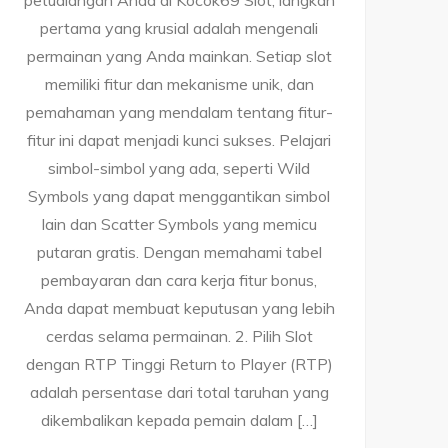
petualangan Anda di Kocok69 Slot, langkah
pertama yang krusial adalah mengenali
permainan yang Anda mainkan. Setiap slot
memiliki fitur dan mekanisme unik, dan
pemahaman yang mendalam tentang fitur-
fitur ini dapat menjadi kunci sukses. Pelajari
simbol-simbol yang ada, seperti Wild
Symbols yang dapat menggantikan simbol
lain dan Scatter Symbols yang memicu
putaran gratis. Dengan memahami tabel
pembayaran dan cara kerja fitur bonus,
Anda dapat membuat keputusan yang lebih
cerdas selama permainan. 2. Pilih Slot
dengan RTP Tinggi Return to Player (RTP)
adalah persentase dari total taruhan yang
dikembalikan kepada pemain dalam […]