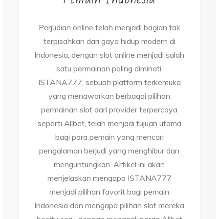
Perjudian online telah menjadi bagian tak
terpisahkan dari gaya hidup modern di
Indonesia, dengan slot online menjadi salah
satu permainan paling diminati.
ISTANA777, sebuah platform terkemuka
yang menawarkan berbagai pilihan
permainan slot dari provider terpercaya
seperti Allbet, telah menjadi tujuan utama
bagi para pemain yang mencari
pengalaman berjudi yang menghibur dan
menguntungkan. Artikel ini akan
menjelaskan mengapa ISTANA777
menjadi pilihan favorit bagi pemain
Indonesia dan mengapa pilihan slot mereka