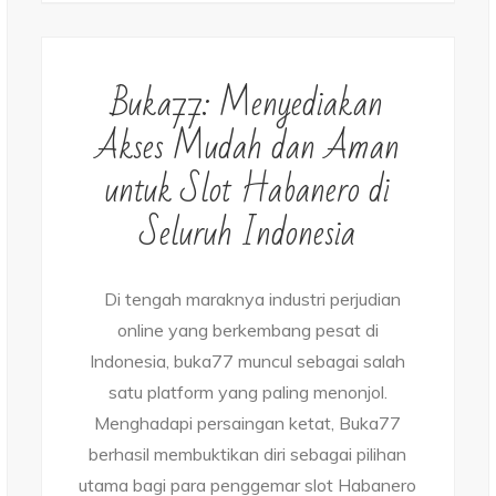
Buka77: Menyediakan
Akses Mudah dan Aman
untuk Slot Habanero di
Seluruh Indonesia
Di tengah maraknya industri perjudian
online yang berkembang pesat di
Indonesia, buka77 muncul sebagai salah
satu platform yang paling menonjol.
Menghadapi persaingan ketat, Buka77
berhasil membuktikan diri sebagai pilihan
utama bagi para penggemar slot Habanero