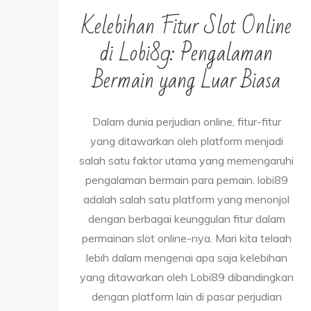
Kelebihan Fitur Slot Online
di Lobi89: Pengalaman
Bermain yang Luar Biasa
Dalam dunia perjudian online, fitur-fitur
yang ditawarkan oleh platform menjadi
salah satu faktor utama yang memengaruhi
pengalaman bermain para pemain. lobi89
adalah salah satu platform yang menonjol
dengan berbagai keunggulan fitur dalam
permainan slot online-nya. Mari kita telaah
lebih dalam mengenai apa saja kelebihan
yang ditawarkan oleh Lobi89 dibandingkan
dengan platform lain di pasar perjudian