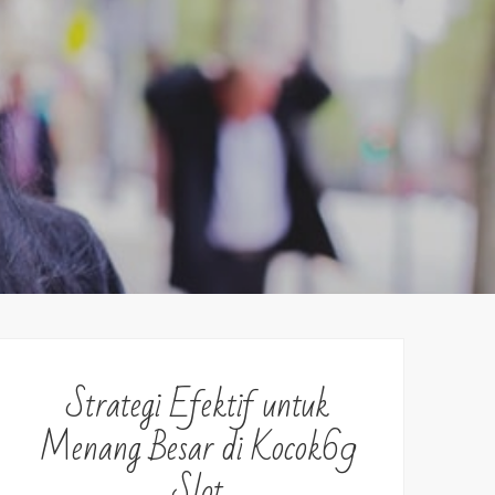
Strategi Efektif untuk
Menang Besar di Kocok69
Slot