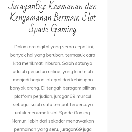
Juragan69: Keamanan dan
Kenyamanan Bermain Slot
Spade Gaming
Dalam era digital yang serba cepat ini,
banyak hal yang berubah, termasuk cara
kita menikmati hiburan. Salah satunya
adalah perjudian online, yang kini telah
menjadi bagian integral dari kehidupan
banyak orang. Di tengah beragam pilihan
platform perjudian, juragan69 muncul
sebagai salah satu tempat terpercaya
untuk menikmati slot Spade Gaming.
Namun, lebih dari sekadar menawarkan
permainan yang seru, Juragan69 juga