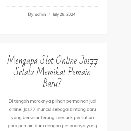
By
admin
July 28, 2024
Mengapa Slot Online Jos77
Selalu Memikat Pemain
Baru?
Di tengah maraknya pilihan permainan judi
online, Jos77 muncul sebagai bintang baru
yang bersinar terang, menarik perhatian
para pemain baru dengan pesonanya yang