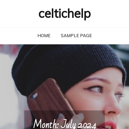
celtichelp
HOME
SAMPLE PAGE
Month:
July 2024