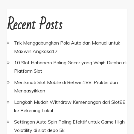
Recent Posts
Trik Menggabungkan Pola Auto dan Manual untuk
Maxwin Angkasa17
10 Slot Habanero Paling Gacor yang Wajib Dicoba di
Platform Slot
Menikmati Slot Mobile di Betwin188: Praktis dan
Mengasyikkan
Langkah Mudah Withdraw Kemenangan dari Slot88
ke Rekening Lokal
Settingan Auto Spin Paling Efektif untuk Game High
Volatility di slot depo 5k