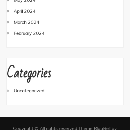
May 2024
April 2024
March 2024
February 2024
Categories
Uncategorized
Copyright © All rights reserved.Theme BlogBell by