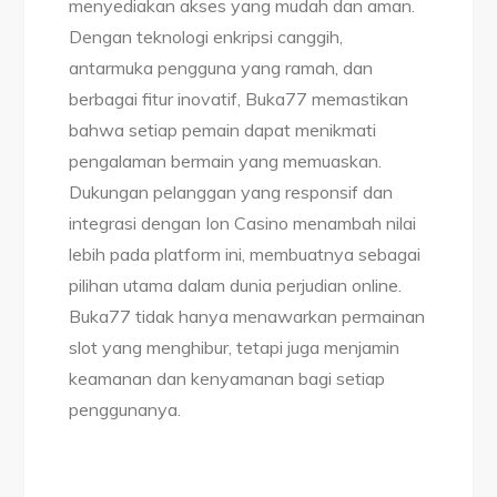
menyediakan akses yang mudah dan aman.
Dengan teknologi enkripsi canggih,
antarmuka pengguna yang ramah, dan
berbagai fitur inovatif, Buka77 memastikan
bahwa setiap pemain dapat menikmati
pengalaman bermain yang memuaskan.
Dukungan pelanggan yang responsif dan
integrasi dengan Ion Casino menambah nilai
lebih pada platform ini, membuatnya sebagai
pilihan utama dalam dunia perjudian online.
Buka77 tidak hanya menawarkan permainan
slot yang menghibur, tetapi juga menjamin
keamanan dan kenyamanan bagi setiap
penggunanya.