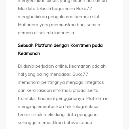
menyediakan akses yang mudah dan aman.
Mari kita telusuri bagaimana Buka77
menghadirkan pengalaman bermain slot
Habanero yang memuaskan bagi semua
pemain di seluruh Indonesia.
Sebuah Platform dengan Komitmen pada
Keamanan
Di dunia perjudian online, keamanan adalah
hal yang paling mendasar. Buka77
memahami pentingnya menjaga integritas
dan kerahasiaan informasi pribadi serta
transaksi finansial penggunanya. Platform ini
mengimplementasikan teknologi enkripsi
terkini untuk melindungi data pengguna,
sehingga memastikan bahwa setiap