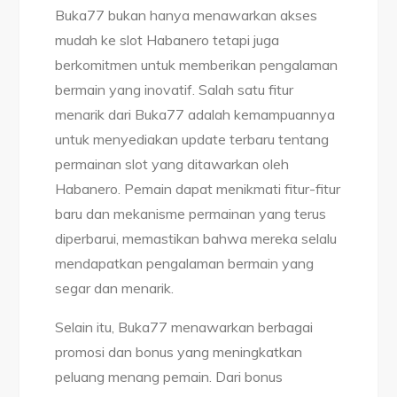
Buka77 bukan hanya menawarkan akses
mudah ke slot Habanero tetapi juga
berkomitmen untuk memberikan pengalaman
bermain yang inovatif. Salah satu fitur
menarik dari Buka77 adalah kemampuannya
untuk menyediakan update terbaru tentang
permainan slot yang ditawarkan oleh
Habanero. Pemain dapat menikmati fitur-fitur
baru dan mekanisme permainan yang terus
diperbarui, memastikan bahwa mereka selalu
mendapatkan pengalaman bermain yang
segar dan menarik.
Selain itu, Buka77 menawarkan berbagai
promosi dan bonus yang meningkatkan
peluang menang pemain. Dari bonus