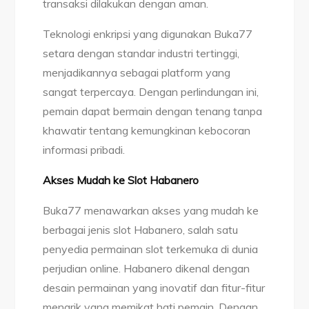
transaksi dilakukan dengan aman.
Teknologi enkripsi yang digunakan Buka77
setara dengan standar industri tertinggi,
menjadikannya sebagai platform yang
sangat terpercaya. Dengan perlindungan ini,
pemain dapat bermain dengan tenang tanpa
khawatir tentang kemungkinan kebocoran
informasi pribadi.
Akses Mudah ke Slot Habanero
Buka77 menawarkan akses yang mudah ke
berbagai jenis slot Habanero, salah satu
penyedia permainan slot terkemuka di dunia
perjudian online. Habanero dikenal dengan
desain permainan yang inovatif dan fitur-fitur
menarik yang memikat hati pemain. Dengan