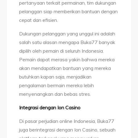
pertanyaan terkait permainan, tim dukungan
pelanggan siap memberikan bantuan dengan
cepat dan efisien.
Dukungan pelanggan yang unggul ini adalah
salah satu alasan mengapa Buka77 banyak
dipilih oleh pemain di seluruh Indonesia.
Pemain dapat merasa yakin bahwa mereka
akan mendapatkan bantuan yang mereka
butuhkan kapan saja, menjadikan
pengalaman bermain mereka lebih
menyenangkan dan bebas stres.
Integrasi dengan Ion Casino
Di pasar perjudian online Indonesia, Buka77
juga berintegrasi dengan Ion Casino, sebuah