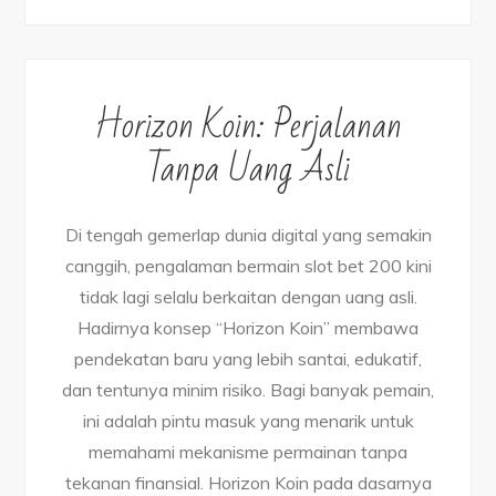
Horizon Koin: Perjalanan
Tanpa Uang Asli
Di tengah gemerlap dunia digital yang semakin
canggih, pengalaman bermain slot bet 200 kini
tidak lagi selalu berkaitan dengan uang asli.
Hadirnya konsep “Horizon Koin” membawa
pendekatan baru yang lebih santai, edukatif,
dan tentunya minim risiko. Bagi banyak pemain,
ini adalah pintu masuk yang menarik untuk
memahami mekanisme permainan tanpa
tekanan finansial. Horizon Koin pada dasarnya