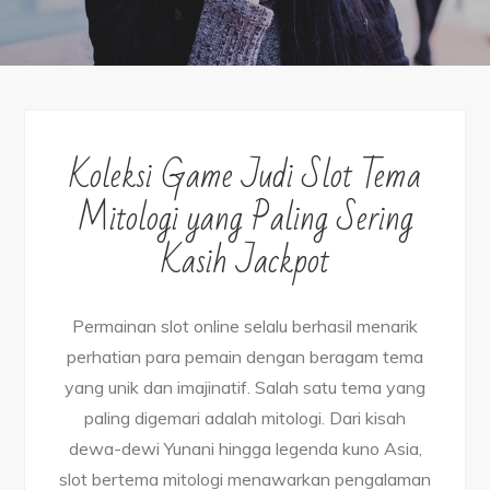
Koleksi Game Judi Slot Tema
Mitologi yang Paling Sering
Kasih Jackpot
Permainan slot online selalu berhasil menarik
perhatian para pemain dengan beragam tema
yang unik dan imajinatif. Salah satu tema yang
paling digemari adalah mitologi. Dari kisah
dewa-dewi Yunani hingga legenda kuno Asia,
slot bertema mitologi menawarkan pengalaman