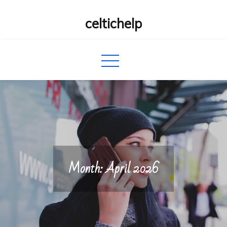
Skip
celtichelp
to
content
Month:
April 2026