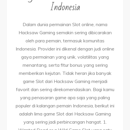
Indonesia
Dalam dunia permainan Slot online, nama
Hacksaw Gaming semakin sering dibicarakan
oleh para pemain, termasuk komunitas
Indonesia. Provider ini dikenal dengan judi online
gaya permainan yang unik, volatilitas yang
menantang, serta fitur bonus yang sering
memberikan kejutan. Tidak heran jika banyak
game Slot dari Hacksaw Gaming menjadi
favorit dan sering direkomendasikan. Bagi kamu
yang penasaran game apa saja yang paling
populer di kalangan pemain Indonesia, berikut ini
adalah lima game Slot dari Hacksaw Gaming
yang sering jadi perbincangan hangat. 1.