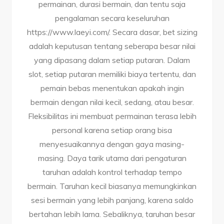
permainan, durasi bermain, dan tentu saja
pengalaman secara keseluruhan
https://www.laeyi.com/. Secara dasar, bet sizing
adalah keputusan tentang seberapa besar nilai
yang dipasang dalam setiap putaran. Dalam
slot, setiap putaran memiliki biaya tertentu, dan
pemain bebas menentukan apakah ingin
bermain dengan nilai kecil, sedang, atau besar.
Fleksibilitas ini membuat permainan terasa lebih
personal karena setiap orang bisa
menyesuaikannya dengan gaya masing-
masing. Daya tarik utama dari pengaturan
taruhan adalah kontrol terhadap tempo
bermain. Taruhan kecil biasanya memungkinkan
sesi bermain yang lebih panjang, karena saldo
bertahan lebih lama. Sebaliknya, taruhan besar