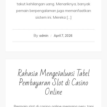
takut kehilangan uang. Menariknya, banyak
pemain berpengalaman juga memanfaatkan
sistem ini. Mereka […]
By
admin
April 7, 2026
Rahasia Mengevaluasi Tabel
Pembayaran Slot di Casino
Online
Bermain slot di casino online memang seru, tapi