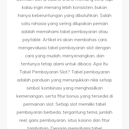
kalau ingin menang lebih konsisten, bukan
hanya keberuntungan yang dibutuhkan. Salah
satu rahasia yang sering dilupakan pemain
adalah memahami tabel pembayaran atau
paytable. Artikel ini akan membahas cara
mengevaluasi tabel pembayaran slot dengan
cara yang mudah, menyenangkan, dan
tentunya tetap alami untuk dibaca. Apa Itu
Tabel Pembayaran Slot? Tabel pembayaran
adalah panduan yang menunjukkan nilai setiap
simbol, kombinasi yang menghasilkan
kemenangan, serta fitur bonus yang tersedia di
permainan slot. Setiap slot memiliki tabel
pembayaran berbeda, tergantung tema, jumlah
reel, garis pembayaran, situs kasino dan fitur
tambahan. Dengan memahami tabel