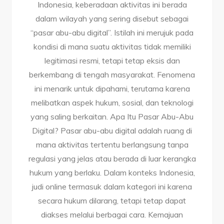
Indonesia, keberadaan aktivitas ini berada
dalam wilayah yang sering disebut sebagai
“pasar abu-abu digital”. Istilah ini merujuk pada
kondisi di mana suatu aktivitas tidak memiliki
legitimasi resmi, tetapi tetap eksis dan
berkembang di tengah masyarakat. Fenomena
ini menarik untuk dipahami, terutama karena
melibatkan aspek hukum, sosial, dan teknologi
yang saling berkaitan. Apa Itu Pasar Abu-Abu
Digital? Pasar abu-abu digital adalah ruang di
mana aktivitas tertentu berlangsung tanpa
regulasi yang jelas atau berada di luar kerangka
hukum yang berlaku. Dalam konteks Indonesia,
judi online termasuk dalam kategori ini karena
secara hukum dilarang, tetapi tetap dapat
diakses melalui berbagai cara. Kemajuan