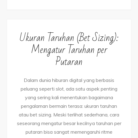
Ukuran Taruhan (Bet Sizing):
Mengatur Taruhan per
Putaran
Dalam dunia hiburan digital yang berbasis
peluang seperti slot, ada satu aspek penting
yang sering kali menentukan bagaimana
pengalaman bermain terasa: ukuran taruhan
atau bet sizing. Meski terlihat sederhana, cara
seseorang mengatur besar kecilnya taruhan per
putaran bisa sangat memengaruhi ritme