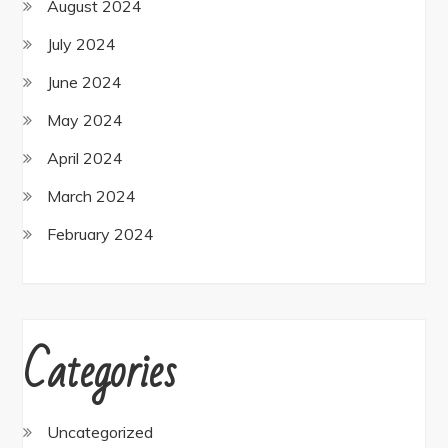
August 2024
July 2024
June 2024
May 2024
April 2024
March 2024
February 2024
Categories
Uncategorized