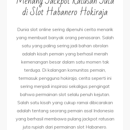
Menang Jackpot Ratusan Juta
di Slot Habanero Hokiraja
Dunia slot online sering dipenuhi cerita menarik
yang membuat banyak orang penasaran. Salah
satu yang paling sering jadi bahan obrolan
adalah kisah pemain yang berhasil meraih
kemenangan besar dalam satu momen tak
terduga. Di kalangan komunitas pemain,
termasuk pengguna hokiraja, cerita seperti ini
sering menjadi inspirasi sekaligus pengingat
bahwa permainan slot selalu penuh kejutan.
Salah satu kisah yang cukup ramai dibicarakan
adalah tentang seorang pemain asal Indonesia
yang berhasil membawa pulang jackpot ratusan
juta rupiah dari permainan slot Habanero.