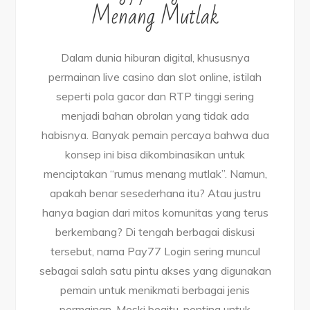
Menang Mutlak
Dalam dunia hiburan digital, khususnya
permainan live casino dan slot online, istilah
seperti pola gacor dan RTP tinggi sering
menjadi bahan obrolan yang tidak ada
habisnya. Banyak pemain percaya bahwa dua
konsep ini bisa dikombinasikan untuk
menciptakan “rumus menang mutlak”. Namun,
apakah benar sesederhana itu? Atau justru
hanya bagian dari mitos komunitas yang terus
berkembang? Di tengah berbagai diskusi
tersebut, nama Pay77 Login sering muncul
sebagai salah satu pintu akses yang digunakan
pemain untuk menikmati berbagai jenis
permainan. Meski begitu, penting untuk