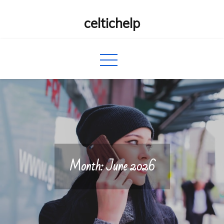
Skip
celtichelp
to
content
Month:
June 2026