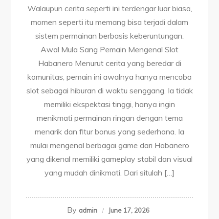
Walaupun cerita seperti ini terdengar luar biasa,
momen seperti itu memang bisa terjadi dalam
sistem permainan berbasis keberuntungan.
Awal Mula Sang Pemain Mengenal Slot
Habanero Menurut cerita yang beredar di
komunitas, pemain ini awalnya hanya mencoba
slot sebagai hiburan di waktu senggang. Ia tidak
memiliki ekspektasi tinggi, hanya ingin
menikmati permainan ringan dengan tema
menarik dan fitur bonus yang sederhana. Ia
mulai mengenal berbagai game dari Habanero
yang dikenal memiliki gameplay stabil dan visual
yang mudah dinikmati. Dari situlah […]
By
admin
June 17, 2026