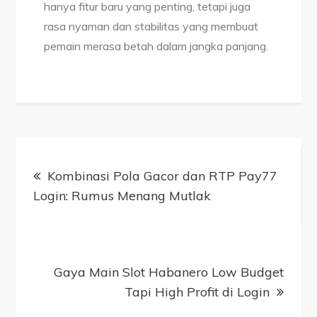
hanya fitur baru yang penting, tetapi juga
rasa nyaman dan stabilitas yang membuat
pemain merasa betah dalam jangka panjang.
Post
navigation
Kombinasi Pola Gacor dan RTP Pay77
Login: Rumus Menang Mutlak
Gaya Main Slot Habanero Low Budget
Tapi High Profit di Login