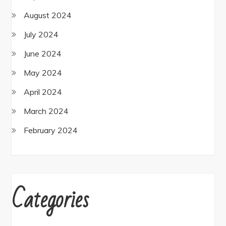
August 2024
July 2024
June 2024
May 2024
April 2024
March 2024
February 2024
Categories