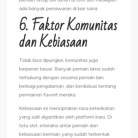
ada banyak penawaran di luar sana.
6. Faktor Komunitas
dan Kebiasaan
Tidak bisa dipungkiri, komunitas juga
berperan besar. Banyak pemain lama sudah
terhubung dengan sesama pemain lain,
berbagi pengalaman, dan berdiskusi tentang
permainan favorit mereka.
Kebiasaan ini menciptakan rasa keterikatan
yang sulit digantikan oleh platform baru. Di
toto slot, interaksi antar pemain dan
kebiasaan bermain yang sudah terbentuk