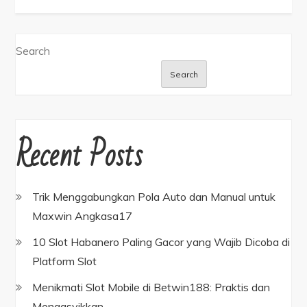
Search
Search
Recent Posts
Trik Menggabungkan Pola Auto dan Manual untuk
Maxwin Angkasa17
10 Slot Habanero Paling Gacor yang Wajib Dicoba di
Platform Slot
Menikmati Slot Mobile di Betwin188: Praktis dan
Mengasyikkan