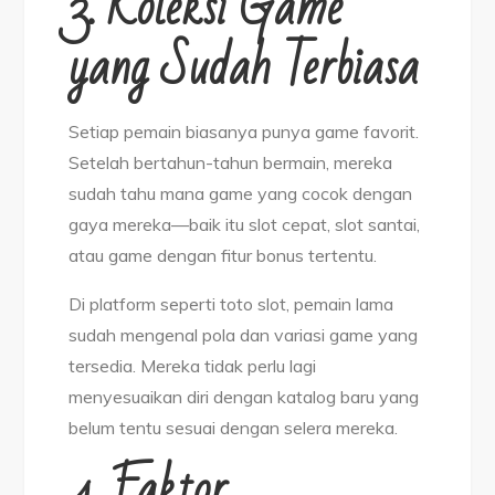
3. Koleksi Game
yang Sudah Terbiasa
Setiap pemain biasanya punya game favorit.
Setelah bertahun-tahun bermain, mereka
sudah tahu mana game yang cocok dengan
gaya mereka—baik itu slot cepat, slot santai,
atau game dengan fitur bonus tertentu.
Di platform seperti toto slot, pemain lama
sudah mengenal pola dan variasi game yang
tersedia. Mereka tidak perlu lagi
menyesuaikan diri dengan katalog baru yang
belum tentu sesuai dengan selera mereka.
4. Faktor