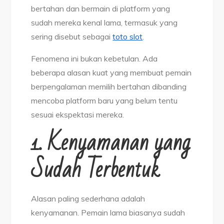
bertahan dan bermain di platform yang
sudah mereka kenal lama, termasuk yang
sering disebut sebagai
toto slot
.
Fenomena ini bukan kebetulan. Ada
beberapa alasan kuat yang membuat pemain
berpengalaman memilih bertahan dibanding
mencoba platform baru yang belum tentu
sesuai ekspektasi mereka.
1. Kenyamanan yang
Sudah Terbentuk
Alasan paling sederhana adalah
kenyamanan. Pemain lama biasanya sudah