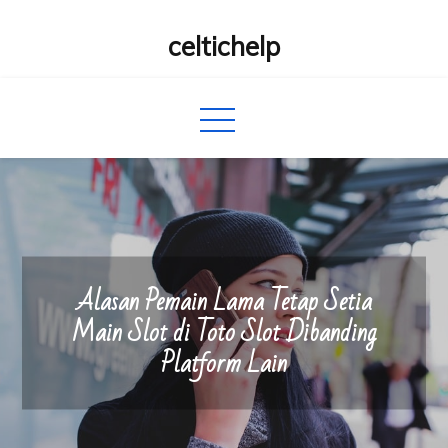
Skip
celtichelp
to
content
Alasan Pemain Lama Tetap Setia
Main Slot di Toto Slot Dibanding
Platform Lain