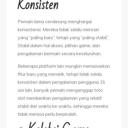
Konsisten
Pemain lama cenderung menghargai
konsistensi. Mereka tidak selalu mencari
yang “paling baru”, tetapi yang “paling stabil”.
Stabil dalam hal akses, pilihan game, dan
pengalaman bermain secara keseluruhan.
Beberapa platform lain mungkin menawarkan
fitur baru yang menarik, tetapi tidak selalu
konsisten dalam pengalaman pengguna. Di
sisi lain, banyak pemain menganggap toto
slot memberikan pengalaman yang relatif
stabil dari waktu ke waktu, sehingga mereka
tidak merasa perlu berpindah.