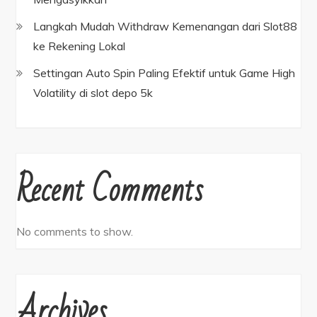
Langkah Mudah Withdraw Kemenangan dari Slot88
ke Rekening Lokal
Settingan Auto Spin Paling Efektif untuk Game High
Volatility di slot depo 5k
Recent Comments
No comments to show.
Archives