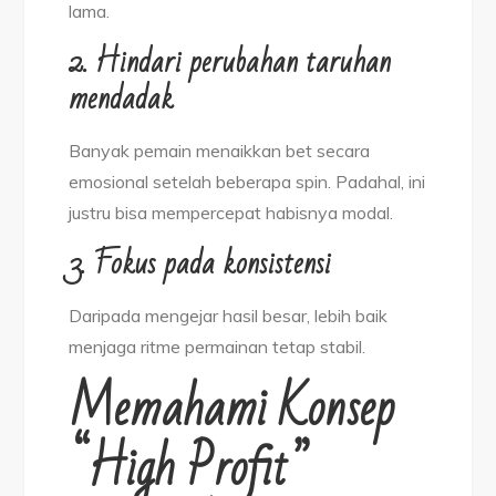
lama.
2. Hindari perubahan taruhan
mendadak
Banyak pemain menaikkan bet secara
emosional setelah beberapa spin. Padahal, ini
justru bisa mempercepat habisnya modal.
3. Fokus pada konsistensi
Daripada mengejar hasil besar, lebih baik
menjaga ritme permainan tetap stabil.
Memahami Konsep
“High Profit”