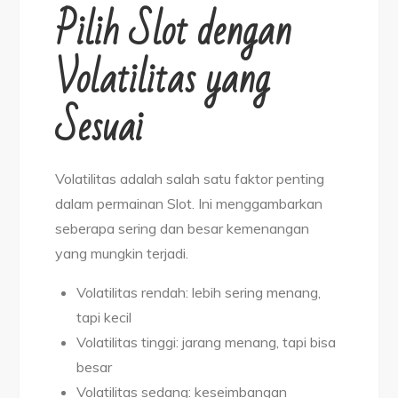
Pilih Slot dengan
Volatilitas yang
Sesuai
Volatilitas adalah salah satu faktor penting
dalam permainan Slot. Ini menggambarkan
seberapa sering dan besar kemenangan
yang mungkin terjadi.
Volatilitas rendah: lebih sering menang,
tapi kecil
Volatilitas tinggi: jarang menang, tapi bisa
besar
Volatilitas sedang: keseimbangan