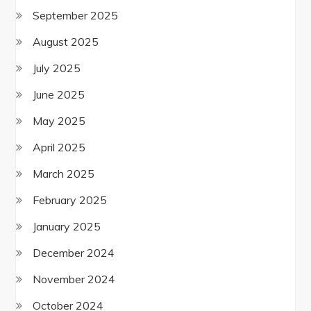
September 2025
August 2025
July 2025
June 2025
May 2025
April 2025
March 2025
February 2025
January 2025
December 2024
November 2024
October 2024