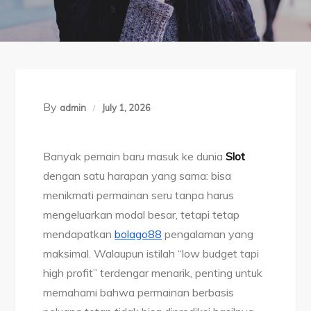
By
admin
July 1, 2026
Banyak pemain baru masuk ke dunia
Slot
dengan satu harapan yang sama: bisa
menikmati permainan seru tanpa harus
mengeluarkan modal besar, tetapi tetap
mendapatkan
bolago88
pengalaman yang
maksimal. Walaupun istilah “low budget tapi
high profit” terdengar menarik, penting untuk
memahami bahwa permainan berbasis