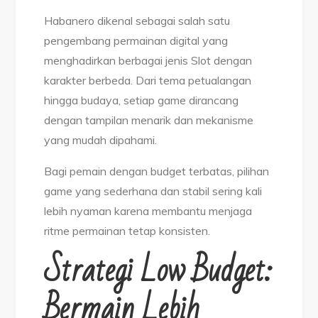
Habanero
dikenal sebagai salah satu
pengembang permainan digital yang
menghadirkan berbagai jenis Slot dengan
karakter berbeda. Dari tema petualangan
hingga budaya, setiap game dirancang
dengan tampilan menarik dan mekanisme
yang mudah dipahami.
Bagi pemain dengan budget terbatas, pilihan
game yang sederhana dan stabil sering kali
lebih nyaman karena membantu menjaga
ritme permainan tetap konsisten.
Strategi Low Budget:
Bermain Lebih