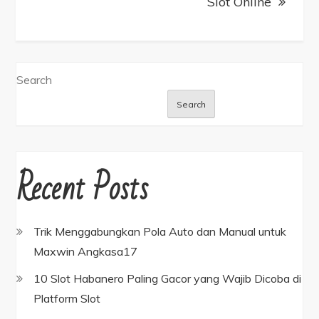
Slot Online
Search
Search
Recent Posts
Trik Menggabungkan Pola Auto dan Manual untuk
Maxwin Angkasa17
10 Slot Habanero Paling Gacor yang Wajib Dicoba di
Platform Slot