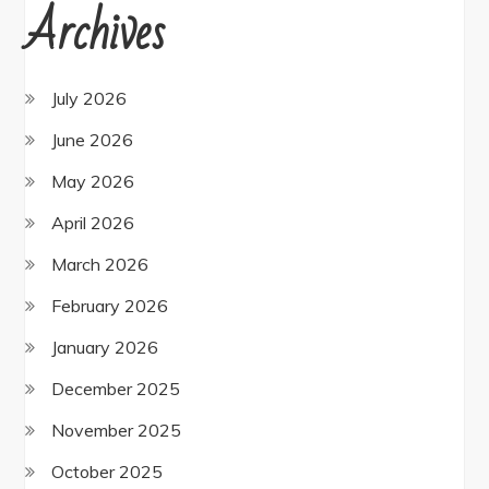
Archives
July 2026
June 2026
May 2026
April 2026
March 2026
February 2026
January 2026
December 2025
November 2025
October 2025