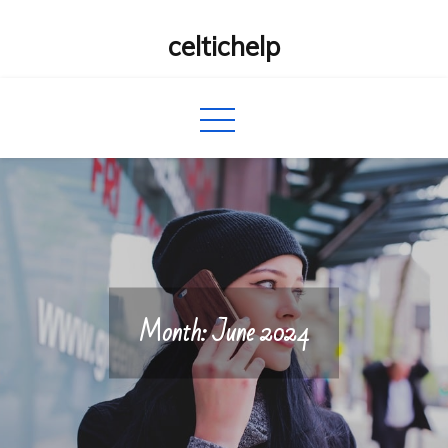
Skip
celtichelp
to
content
Month:
June 2024