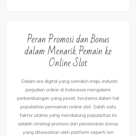
Peran Promosi dan Bonus
dalam Menarik Pemain ke
Online Slot
Dalam era digital yang semakin maju, industri
perjudian online di Indonesia mengalami
perkembangan yang pesat, terutama dalam hal
popularitas permainan online slot. Salah satu
faktor utama yang mendukung popularitas ini
adalah strategi promosi dan penawaran bonus
yang ditawarkan oleh platform seperti Ion