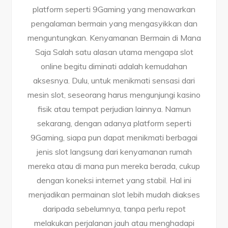
platform seperti 9Gaming yang menawarkan
pengalaman bermain yang mengasyikkan dan
menguntungkan. Kenyamanan Bermain di Mana
Saja Salah satu alasan utama mengapa slot
online begitu diminati adalah kemudahan
aksesnya. Dulu, untuk menikmati sensasi dari
mesin slot, seseorang harus mengunjungi kasino
fisik atau tempat perjudian lainnya. Namun
sekarang, dengan adanya platform seperti
9Gaming, siapa pun dapat menikmati berbagai
jenis slot langsung dari kenyamanan rumah
mereka atau di mana pun mereka berada, cukup
dengan koneksi internet yang stabil. Hal ini
menjadikan permainan slot lebih mudah diakses
daripada sebelumnya, tanpa perlu repot
melakukan perjalanan jauh atau menghadapi