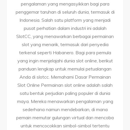
pengalaman yang mengasyikkan bagi para
penggemar taruhan di seluruh dunia, termasuk di
Indonesia. Salah satu platform yang menjadi
pusat perhatian dalam industri ini adalah
SlotCC, yang menawarkan berbagai permainan
slot yang menarik, termasuk dari penyedia
terkenal seperti Habanero. Bagi para pemula
yang ingin menjelajahi dunia slot online, berikut
panduan lengkap untuk memulai petualangan
Anda di slotcc. Memahami Dasar Permainan
Slot Online Permainan slot online adalah salah
satu bentuk perjudian paling populer di dunia
maya. Mereka menawarkan pengalaman yang
sederhana namun mendebarkan, di mana
pemain memutar gulungan virtual dan mencoba
untuk mencocokkan simbol-simbol tertentu