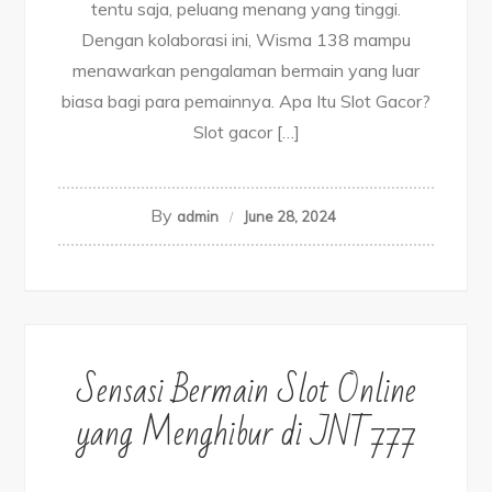
tentu saja, peluang menang yang tinggi.
Dengan kolaborasi ini, Wisma 138 mampu
menawarkan pengalaman bermain yang luar
biasa bagi para pemainnya. Apa Itu Slot Gacor?
Slot gacor […]
By
admin
June 28, 2024
Sensasi Bermain Slot Online
yang Menghibur di JNT777