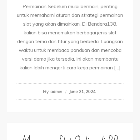
Permainan Sebelum mulai bermain, penting
untuk memahami aturan dan strategi permainan
slot yang akan dimainkan. Di Bendera138,
kalian bisa menemukan berbagai jenis slot
dengan tema dan fitur yang berbeda. Luangkan
waktu untuk membaca panduan dan mencoba
versi demo jika tersedia. Ini akan membantu
kalian lebih mengerti cara kerja permainan […]
By
admin
June 21, 2024