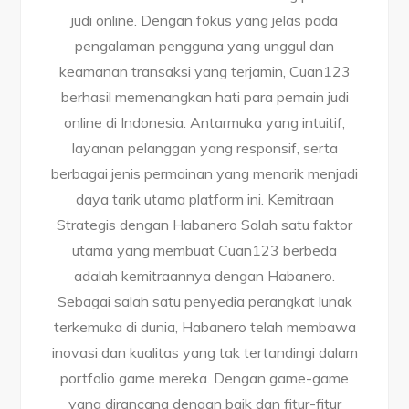
judi online. Dengan fokus yang jelas pada
pengalaman pengguna yang unggul dan
keamanan transaksi yang terjamin, Cuan123
berhasil memenangkan hati para pemain judi
online di Indonesia. Antarmuka yang intuitif,
layanan pelanggan yang responsif, serta
berbagai jenis permainan yang menarik menjadi
daya tarik utama platform ini. Kemitraan
Strategis dengan Habanero Salah satu faktor
utama yang membuat Cuan123 berbeda
adalah kemitraannya dengan Habanero.
Sebagai salah satu penyedia perangkat lunak
terkemuka di dunia, Habanero telah membawa
inovasi dan kualitas yang tak tertandingi dalam
portfolio game mereka. Dengan game-game
yang dirancang dengan baik dan fitur-fitur