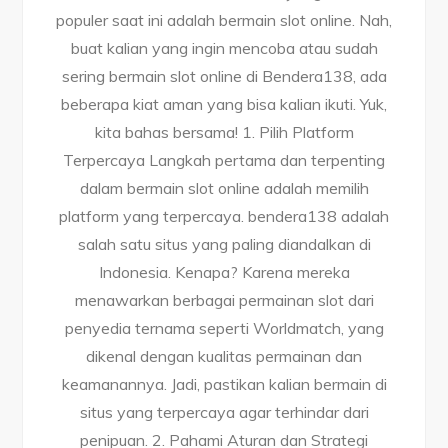
populer saat ini adalah bermain slot online. Nah,
buat kalian yang ingin mencoba atau sudah
sering bermain slot online di Bendera138, ada
beberapa kiat aman yang bisa kalian ikuti. Yuk,
kita bahas bersama! 1. Pilih Platform
Terpercaya Langkah pertama dan terpenting
dalam bermain slot online adalah memilih
platform yang terpercaya. bendera138 adalah
salah satu situs yang paling diandalkan di
Indonesia. Kenapa? Karena mereka
menawarkan berbagai permainan slot dari
penyedia ternama seperti Worldmatch, yang
dikenal dengan kualitas permainan dan
keamanannya. Jadi, pastikan kalian bermain di
situs yang terpercaya agar terhindar dari
penipuan. 2. Pahami Aturan dan Strategi