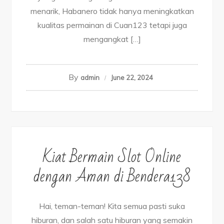
menarik, Habanero tidak hanya meningkatkan
kualitas permainan di Cuan123 tetapi juga
mengangkat […]
By
admin
June 22, 2024
Kiat Bermain Slot Online
dengan Aman di Bendera138
Hai, teman-teman! Kita semua pasti suka
hiburan, dan salah satu hiburan yang semakin