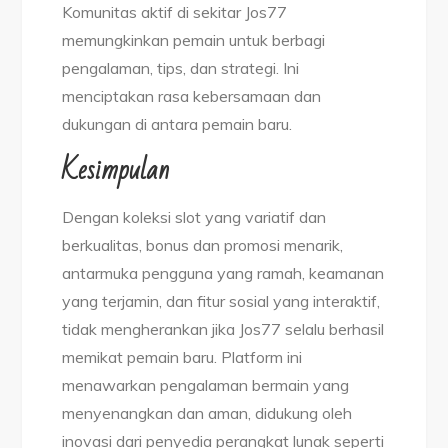
Komunitas aktif di sekitar Jos77
memungkinkan pemain untuk berbagi
pengalaman, tips, dan strategi. Ini
menciptakan rasa kebersamaan dan
dukungan di antara pemain baru.
Kesimpulan
Dengan koleksi slot yang variatif dan
berkualitas, bonus dan promosi menarik,
antarmuka pengguna yang ramah, keamanan
yang terjamin, dan fitur sosial yang interaktif,
tidak mengherankan jika Jos77 selalu berhasil
memikat pemain baru. Platform ini
menawarkan pengalaman bermain yang
menyenangkan dan aman, didukung oleh
inovasi dari penyedia perangkat lunak seperti