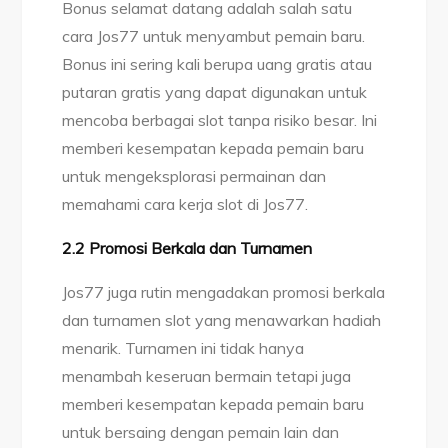
Bonus selamat datang adalah salah satu
cara Jos77 untuk menyambut pemain baru.
Bonus ini sering kali berupa uang gratis atau
putaran gratis yang dapat digunakan untuk
mencoba berbagai slot tanpa risiko besar. Ini
memberi kesempatan kepada pemain baru
untuk mengeksplorasi permainan dan
memahami cara kerja slot di Jos77.
2.2 Promosi Berkala dan Turnamen
Jos77 juga rutin mengadakan promosi berkala
dan turnamen slot yang menawarkan hadiah
menarik. Turnamen ini tidak hanya
menambah keseruan bermain tetapi juga
memberi kesempatan kepada pemain baru
untuk bersaing dengan pemain lain dan