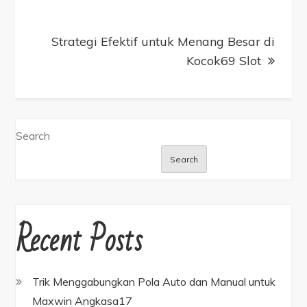
Strategi Efektif untuk Menang Besar di
Kocok69 Slot
Search
Search
Recent Posts
Trik Menggabungkan Pola Auto dan Manual untuk
Maxwin Angkasa17