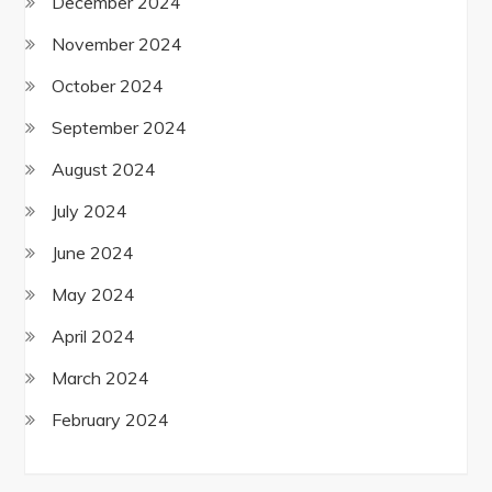
December 2024
November 2024
October 2024
September 2024
August 2024
July 2024
June 2024
May 2024
April 2024
March 2024
February 2024