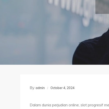
By
admin
October 4, 2024
Dalam dunia perjudian online, slot progresif m