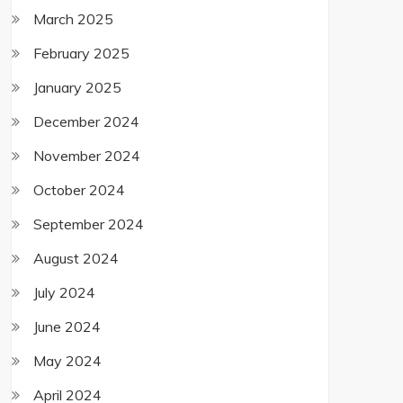
March 2025
February 2025
January 2025
December 2024
November 2024
October 2024
September 2024
August 2024
July 2024
June 2024
May 2024
April 2024