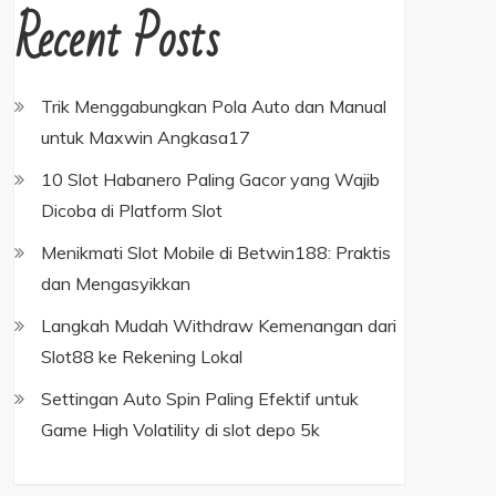
Recent Posts
Trik Menggabungkan Pola Auto dan Manual
untuk Maxwin Angkasa17
10 Slot Habanero Paling Gacor yang Wajib
Dicoba di Platform Slot
Menikmati Slot Mobile di Betwin188: Praktis
dan Mengasyikkan
Langkah Mudah Withdraw Kemenangan dari
Slot88 ke Rekening Lokal
Settingan Auto Spin Paling Efektif untuk
Game High Volatility di slot depo 5k