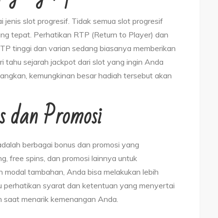
nis slot progresif. Tidak semua slot progresif
ang tepat. Perhatikan RTP (Return to Player) dan
n RTP tinggi dan varian sedang biasanya memberikan
ri tahu sejarah jackpot dari slot yang ingin Anda
nangkan, kemungkinan besar hadiah tersebut akan
s dan Promosi
adalah berbagai bonus dan promosi yang
, free spins, dan promosi lainnya untuk
modal tambahan, Anda bisa melakukan lebih
alu perhatikan syarat dan ketentuan yang menyertai
tan saat menarik kemenangan Anda.