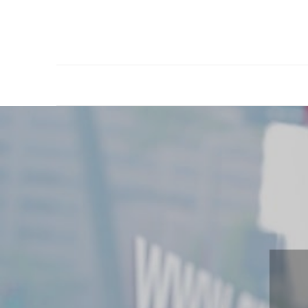
Skip
to
content