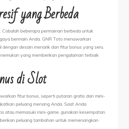
resif yang Berbeda
sif. Cobalah beberapa permainan berbeda untuk
 gaya bermain Anda. GNR Toto menawarkan
l dengan desain menarik dan fitur bonus yang seru.
menemukan yang memberikan pengalaman terbaik
us di Slot
arkan fitur bonus, seperti putaran gratis dan mini-
ingkatkan peluang menang Anda. Saat Anda
is atau memasuki mini-game, gunakan kesempatan
 memberikan peluang tambahan untuk memenangkan