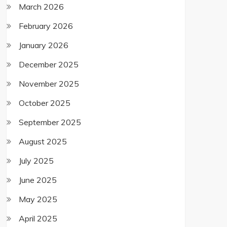
March 2026
February 2026
January 2026
December 2025
November 2025
October 2025
September 2025
August 2025
July 2025
June 2025
May 2025
April 2025