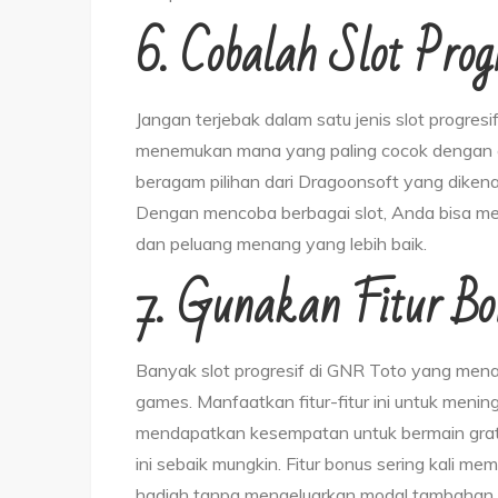
6. Cobalah Slot Prog
Jangan terjebak dalam satu jenis slot progre
menemukan mana yang paling cocok dengan
beragam pilihan dari Dragoonsoft yang dikena
Dengan mencoba berbagai slot, Anda bisa 
dan peluang menang yang lebih baik.
7. Gunakan Fitur Bon
Banyak slot progresif di GNR Toto yang menaw
games. Manfaatkan fitur-fitur ini untuk men
mendapatkan kesempatan untuk bermain grat
ini sebaik mungkin. Fitur bonus sering kali
hadiah tanpa mengeluarkan modal tambahan.