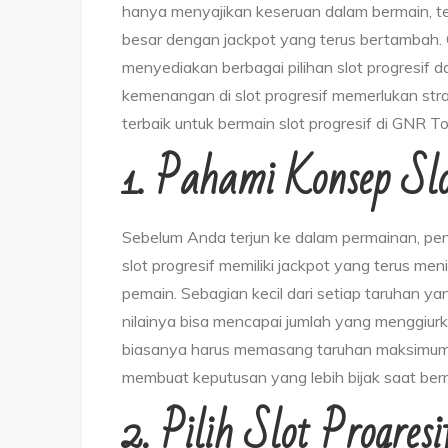
hanya menyajikan keseruan dalam bermain, t
besar dengan jackpot yang terus bertambah. 
menyediakan berbagai pilihan slot progresif 
kemenangan di slot progresif memerlukan stra
terbaik untuk bermain slot progresif di GNR To
1. Pahami Konsep Slo
Sebelum Anda terjun ke dalam permainan, pent
slot progresif memiliki jackpot yang terus me
pemain. Sebagian kecil dari setiap taruhan y
nilainya bisa mencapai jumlah yang menggiur
biasanya harus memasang taruhan maksimum
membuat keputusan yang lebih bijak saat ber
2. Pilih Slot Progres