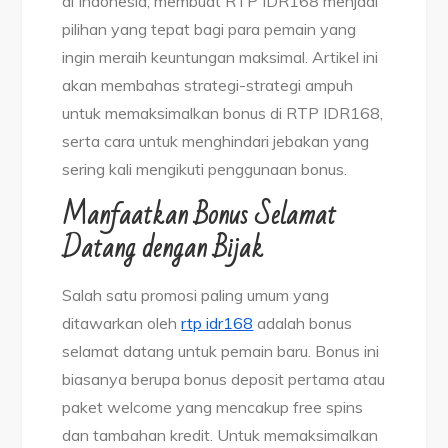
di Indonesia, membuat RTP IDR168 menjadi
pilihan yang tepat bagi para pemain yang
ingin meraih keuntungan maksimal. Artikel ini
akan membahas strategi-strategi ampuh
untuk memaksimalkan bonus di RTP IDR168,
serta cara untuk menghindari jebakan yang
sering kali mengikuti penggunaan bonus.
Manfaatkan Bonus Selamat
Datang dengan Bijak
Salah satu promosi paling umum yang
ditawarkan oleh
rtp idr168
adalah bonus
selamat datang untuk pemain baru. Bonus ini
biasanya berupa bonus deposit pertama atau
paket welcome yang mencakup free spins
dan tambahan kredit. Untuk memaksimalkan