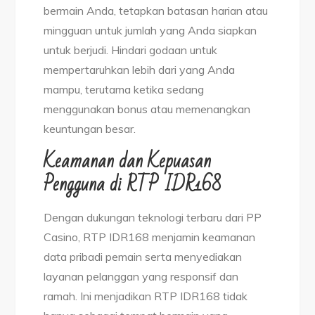
bermain Anda, tetapkan batasan harian atau
mingguan untuk jumlah yang Anda siapkan
untuk berjudi. Hindari godaan untuk
mempertaruhkan lebih dari yang Anda
mampu, terutama ketika sedang
menggunakan bonus atau memenangkan
keuntungan besar.
Keamanan dan Kepuasan
Pengguna di RTP IDR168
Dengan dukungan teknologi terbaru dari PP
Casino, RTP IDR168 menjamin keamanan
data pribadi pemain serta menyediakan
layanan pelanggan yang responsif dan
ramah. Ini menjadikan RTP IDR168 tidak