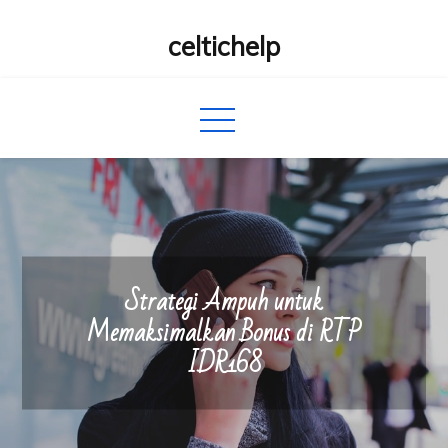
Skip
celtichelp
to
content
Strategi Ampuh untuk
Memaksimalkan Bonus di RTP
IDR168