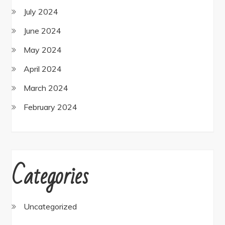
July 2024
June 2024
May 2024
April 2024
March 2024
February 2024
Categories
Uncategorized