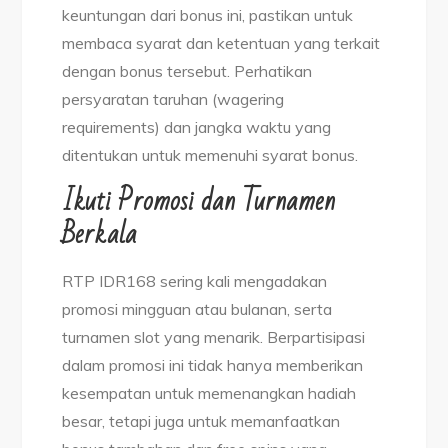
keuntungan dari bonus ini, pastikan untuk
membaca syarat dan ketentuan yang terkait
dengan bonus tersebut. Perhatikan
persyaratan taruhan (wagering
requirements) dan jangka waktu yang
ditentukan untuk memenuhi syarat bonus.
Ikuti Promosi dan Turnamen
Berkala
RTP IDR168 sering kali mengadakan
promosi mingguan atau bulanan, serta
turnamen slot yang menarik. Berpartisipasi
dalam promosi ini tidak hanya memberikan
kesempatan untuk memenangkan hadiah
besar, tetapi juga untuk memanfaatkan