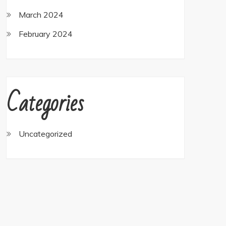
March 2024
February 2024
Categories
Uncategorized