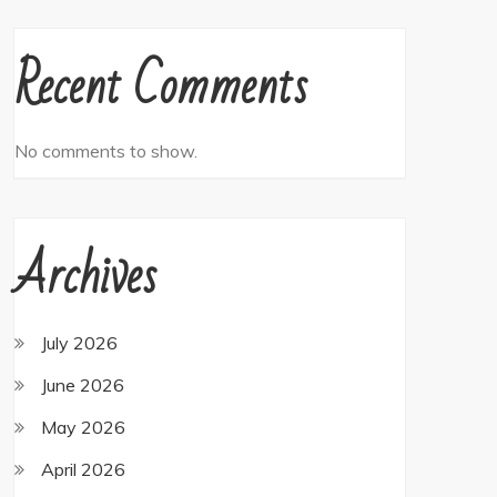
Recent Comments
No comments to show.
Archives
July 2026
June 2026
May 2026
April 2026