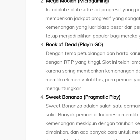
Mega Moolah (Microgaming)
Ini adalah salah satu slot progresif yang p
memberikan jackpot progresif yang sanga
kemenangan yang luar biasa besar dari per
tetap menjadi pilihan populer bagi merek
Book of Dead (Play’n GO)
Dengan tema petualangan dan harta karun 
dengan RTP yang tinggi. Slot ini telah lam
karena sering memberikan kemenangan den
memiliki elemen volatilitas, para pemain ya
menguntungkan.
Sweet Bonanza (Pragmatic Play)
Sweet Bonanza adalah salah satu permain
solid. Banyak pemain di Indonesia memili
kemenangan meskipun dengan taruhan keci
dimainkan, dan ada banyak cara untuk m