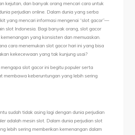
 kejutan, dan banyak orang mencari cara untuk
dunia perjudian online. Dalam dunia yang serba
ikit yang mencari informasi mengenai “slot gacor”—
ain slot Indonesia. Bagi banyak orang, slot gacor
ih kemenangan yang konsisten dan memuaskan.
a cara menemukan slot gacor hari ini yang bisa
kan kekecewaan yang tak kunjung usai?
 mengapa slot gacor ini begitu populer serta
 membawa keberuntungan yang lebih sering
tentu sudah tidak asing lagi dengan dunia perjudian
er adalah mesin slot. Dalam dunia perjudian slot
 yang lebih sering memberikan kemenangan dalam