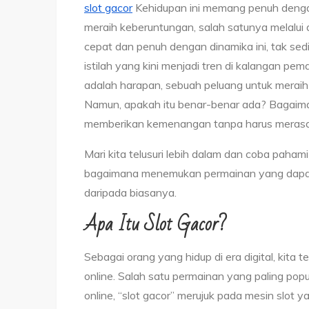
slot gacor
Kehidupan ini memang penuh dengan
meraih keberuntungan, salah satunya melalui 
cepat dan penuh dengan dinamika ini, tak sed
istilah yang kini menjadi tren di kalangan pem
adalah harapan, sebuah peluang untuk mera
Namun, apakah itu benar-benar ada? Bagaiman
memberikan kemenangan tanpa harus merasa
Mari kita telusuri lebih dalam dan coba pahami
bagaimana menemukan permainan yang dapat
daripada biasanya.
Apa Itu Slot Gacor?
Sebagai orang yang hidup di era digital, kita 
online. Salah satu permainan yang paling popul
online, “slot gacor” merujuk pada mesin slot