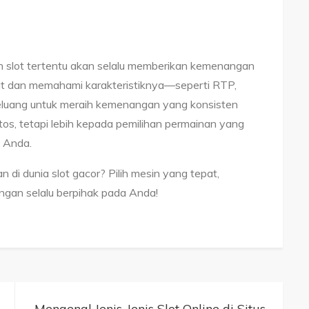
 slot tertentu akan selalu memberikan kemenangan
pat dan memahami karakteristiknya—seperti RTP,
peluang untuk meraih kemenangan yang konsisten
itos, tetapi lebih kepada pemilihan permainan yang
 Anda.
i dunia slot gacor? Pilih mesin yang tepat,
ngan selalu berpihak pada Anda!
Mengenal Jenis-Jenis Slot Online di Situs