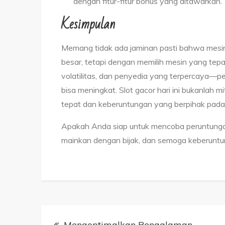
dengan fitur-fitur bonus yang ditawarkan.
Kesimpulan
Memang tidak ada jaminan pasti bahwa mesin
besar, tetapi dengan memilih mesin yang te
volatilitas, dan penyedia yang terpercaya—
bisa meningkat. Slot gacor hari ini bukanlah m
tepat dan keberuntungan yang berpihak pada
Apakah Anda siap untuk mencoba peruntungan d
mainkan dengan bijak, dan semoga keberuntu
Post
Mengoptimalkan Pengalaman