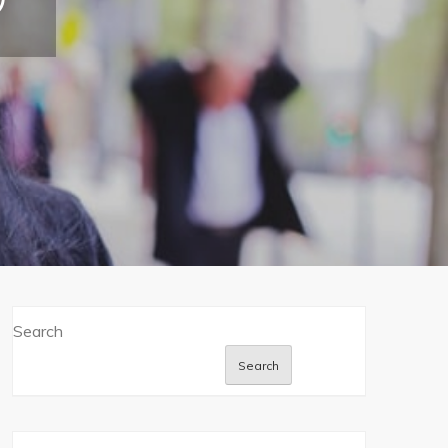
D
Search
Search