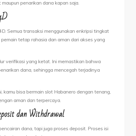
maupun penarikan dana kapan saja.
4D
D. Semua transaksi menggunakan enkripsi tingkat
al pemain tetap rahasia dan aman dari akses yang
r verifikasi yang ketat. Ini memastikan bahwa
 penarikan dana, sehingga mencegah terjadinya
i, kamu bisa bermain slot Habanero dengan tenang,
engan aman dan terpercaya.
osit dan Withdrawal
airan dana, tapi juga proses deposit. Proses isi