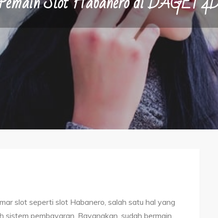
Pemain Slot Habanero di DAGET4
mar slot seperti slot Habanero, salah satu hal yang
alah sistem pembayaran. Bayangkan, sudah bermain