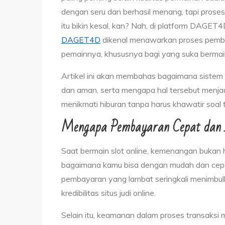
dengan seru dan berhasil menang, tapi pros
itu bikin kesal, kan? Nah, di platform DAGET4
DAGET4D
dikenal menawarkan proses pemb
pemainnya, khususnya bagi yang suka bermai
Artikel ini akan membahas bagaimana sistem
dan aman, serta mengapa hal tersebut menjadi
menikmati hiburan tanpa harus khawatir soal t
Mengapa Pembayaran Cepat dan 
Saat bermain slot online, kemenangan bukan h
bagaimana kamu bisa dengan mudah dan cepa
pembayaran yang lambat seringkali menimbu
kredibilitas situs judi online.
Selain itu, keamanan dalam proses transaksi