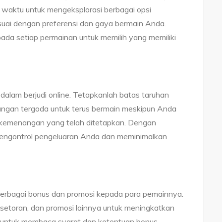
 waktu untuk mengeksplorasi berbagai opsi
esuai dengan preferensi dan gaya bermain Anda.
ada setiap permainan untuk memilih yang memiliki
dalam berjudi online. Tetapkanlah batas taruhan
Jangan tergoda untuk terus bermain meskipun Anda
 kemenangan yang telah ditetapkan. Dengan
mengontrol pengeluaran Anda dan meminimalkan
erbagai bonus dan promosi kepada para pemainnya.
setoran, dan promosi lainnya untuk meningkatkan
untuk membaca syarat dan ketentuan bonus