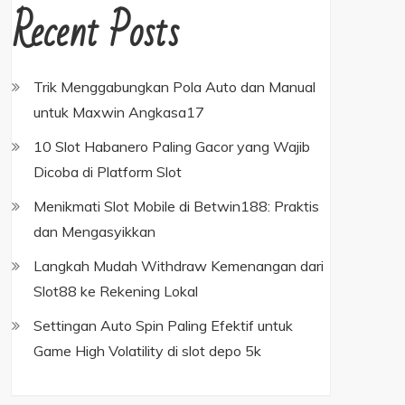
Recent Posts
Trik Menggabungkan Pola Auto dan Manual
untuk Maxwin Angkasa17
10 Slot Habanero Paling Gacor yang Wajib
Dicoba di Platform Slot
Menikmati Slot Mobile di Betwin188: Praktis
dan Mengasyikkan
Langkah Mudah Withdraw Kemenangan dari
Slot88 ke Rekening Lokal
Settingan Auto Spin Paling Efektif untuk
Game High Volatility di slot depo 5k