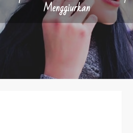
Menggiurkan