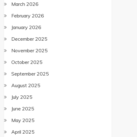
March 2026
February 2026
January 2026
December 2025
November 2025
October 2025
September 2025
August 2025
July 2025
June 2025
May 2025
April 2025