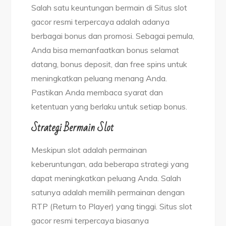
Salah satu keuntungan bermain di Situs slot
gacor resmi terpercaya adalah adanya
berbagai bonus dan promosi. Sebagai pemula,
Anda bisa memanfaatkan bonus selamat
datang, bonus deposit, dan free spins untuk
meningkatkan peluang menang Anda.
Pastikan Anda membaca syarat dan
ketentuan yang berlaku untuk setiap bonus.
Strategi Bermain Slot
Meskipun slot adalah permainan
keberuntungan, ada beberapa strategi yang
dapat meningkatkan peluang Anda. Salah
satunya adalah memilih permainan dengan
RTP (Return to Player) yang tinggi. Situs slot
gacor resmi terpercaya biasanya