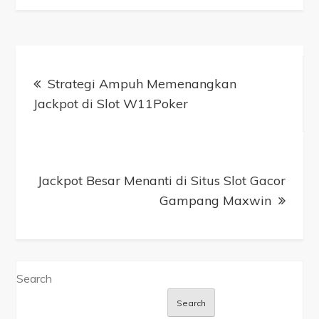
Post
navigation
Strategi Ampuh Memenangkan
Jackpot di Slot W11Poker
Jackpot Besar Menanti di Situs Slot Gacor
Gampang Maxwin
Search
Search