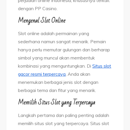
perjudian online Indonesia, khususnya terkait
dengan PP Casino.
Mengenal Slot Online
Slot online adalah permainan yang
sederhana namun sangat menarik. Pemain
hanya perlu memutar gulungan dan berharap
simbol yang muncul akan membentuk
kombinasi yang menguntungkan. Di
Situs slot
gacor resmi terpercaya
, Anda akan
menemukan berbagai jenis slot dengan
berbagai tema dan fitur yang menarik.
Memilih Situs Slot yang Terpercaya
Langkah pertama dan paling penting adalah
memilih situs slot yang terpercaya. Situs slot