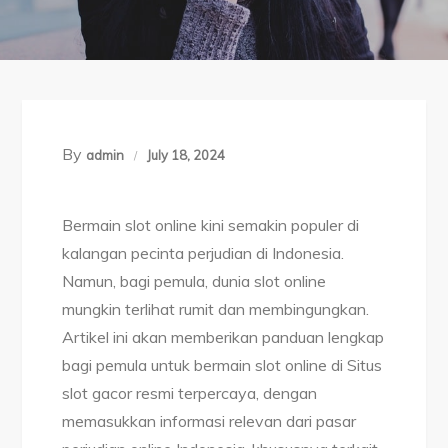
By
admin
July 18, 2024
Bermain slot online kini semakin populer di
kalangan pecinta perjudian di Indonesia.
Namun, bagi pemula, dunia slot online
mungkin terlihat rumit dan membingungkan.
Artikel ini akan memberikan panduan lengkap
bagi pemula untuk bermain slot online di Situs
slot gacor resmi terpercaya, dengan
memasukkan informasi relevan dari pasar