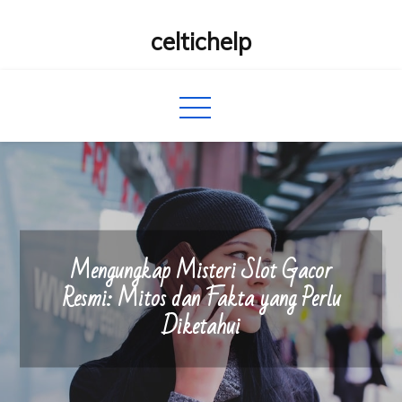
Skip
celtichelp
to
content
Mengungkap Misteri Slot Gacor
Resmi: Mitos dan Fakta yang Perlu
Diketahui