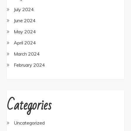
July 2024
June 2024
May 2024
April 2024
March 2024
February 2024
Categories
Uncategorized