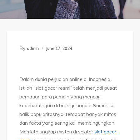
By
admin
June 17, 2024
Dalam dunia perjudian online di Indonesia,
istilah “slot gacor resmi” telah menjadi pusat
perhatian para pemain yang mencari
keberuntungan di balik gulungan. Namun, di
balik popularitasnya, terdapat banyak mitos
dan fakta yang sering kali membingungkan.
Mari kita ungkap misteri di sekitar
slot gacor