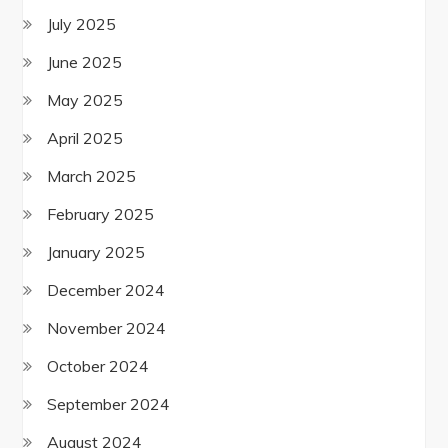
July 2025
June 2025
May 2025
April 2025
March 2025
February 2025
January 2025
December 2024
November 2024
October 2024
September 2024
August 2024