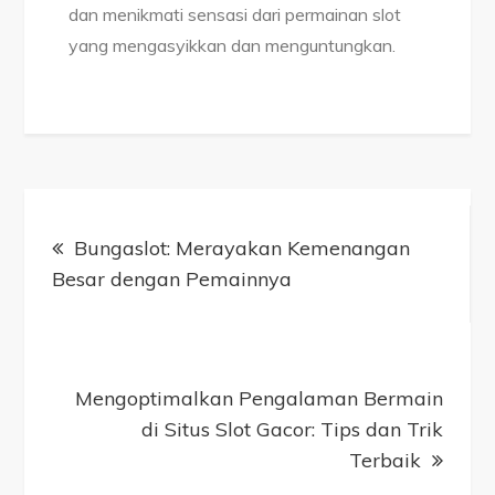
dan menikmati sensasi dari permainan slot
yang mengasyikkan dan menguntungkan.
Post
navigation
Bungaslot: Merayakan Kemenangan
Besar dengan Pemainnya
Mengoptimalkan Pengalaman Bermain
di Situs Slot Gacor: Tips dan Trik
Terbaik