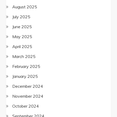
August 2025
July 2025
June 2025
May 2025
April 2025
March 2025
February 2025
January 2025
December 2024
November 2024
October 2024
September 2024