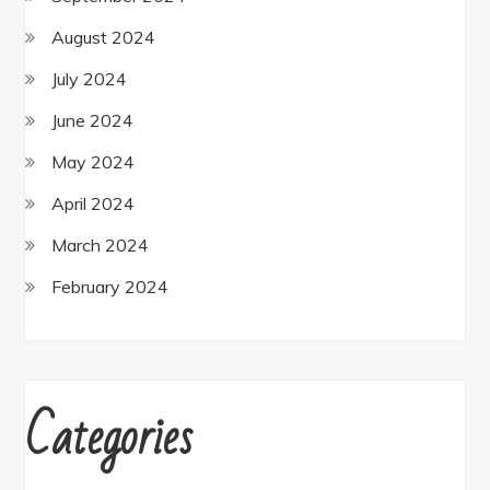
August 2024
July 2024
June 2024
May 2024
April 2024
March 2024
February 2024
Categories