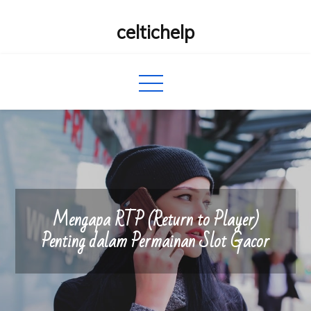
Skip
celtichelp
to
content
Mengapa RTP (Return to Player)
Penting dalam Permainan Slot Gacor