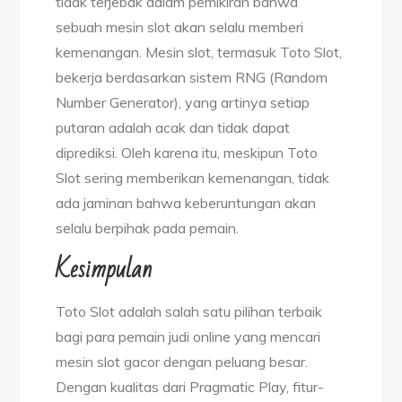
tidak terjebak dalam pemikiran bahwa
sebuah mesin slot akan selalu memberi
kemenangan. Mesin slot, termasuk Toto Slot,
bekerja berdasarkan sistem RNG (Random
Number Generator), yang artinya setiap
putaran adalah acak dan tidak dapat
diprediksi. Oleh karena itu, meskipun Toto
Slot sering memberikan kemenangan, tidak
ada jaminan bahwa keberuntungan akan
selalu berpihak pada pemain.
Kesimpulan
Toto Slot adalah salah satu pilihan terbaik
bagi para pemain judi online yang mencari
mesin slot gacor dengan peluang besar.
Dengan kualitas dari Pragmatic Play, fitur-