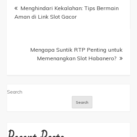
navigation
Menghindari Kekalahan: Tips Bermain
Aman di Link Slot Gacor
Mengapa Suntik RTP Penting untuk
Memenangkan Slot Habanero?
Search
Search