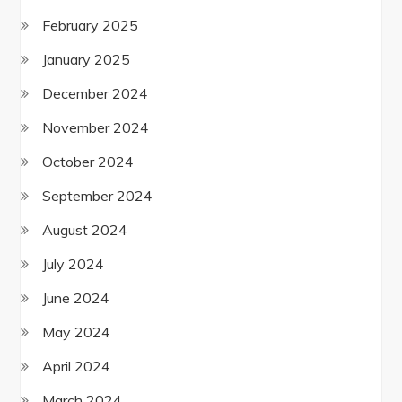
February 2025
January 2025
December 2024
November 2024
October 2024
September 2024
August 2024
July 2024
June 2024
May 2024
April 2024
March 2024