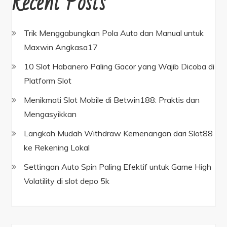
Recent Posts
Trik Menggabungkan Pola Auto dan Manual untuk
Maxwin Angkasa17
10 Slot Habanero Paling Gacor yang Wajib Dicoba di
Platform Slot
Menikmati Slot Mobile di Betwin188: Praktis dan
Mengasyikkan
Langkah Mudah Withdraw Kemenangan dari Slot88
ke Rekening Lokal
Settingan Auto Spin Paling Efektif untuk Game High
Volatility di slot depo 5k