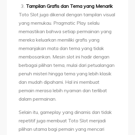
Tampilan Grafis dan Tema yang Menarik
Toto Slot juga dikenal dengan tampilan visual
yang memukau. Pragmatic Play selalu
memastikan bahwa setiap permainan yang
mereka keluarkan memiliki grafis yang
memanjakan mata dan tema yang tidak
membosankan. Mesin slot ini hadir dengan
berbagai pilihan tema, mulai dari petualangan
penuh misteri hingga tema yang lebih klasik
dan mudah dipahami. Hal ini membuat
pemain merasa lebih nyaman dan terlibat
dalam permainan.
Selain itu, gameplay yang dinamis dan tidak
repetitif juga membuat Toto Slot menjadi
pilihan utama bagi pemain yang mencari