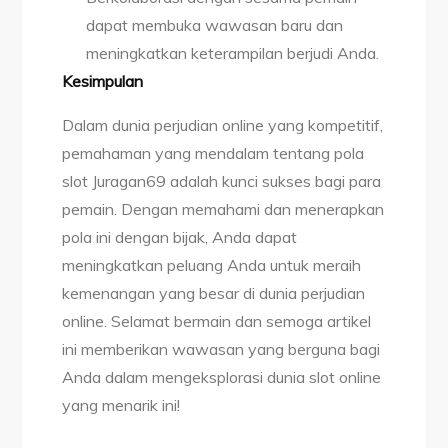
dapat membuka wawasan baru dan
meningkatkan keterampilan berjudi Anda.
Kesimpulan
Dalam dunia perjudian online yang kompetitif,
pemahaman yang mendalam tentang pola
slot Juragan69 adalah kunci sukses bagi para
pemain. Dengan memahami dan menerapkan
pola ini dengan bijak, Anda dapat
meningkatkan peluang Anda untuk meraih
kemenangan yang besar di dunia perjudian
online. Selamat bermain dan semoga artikel
ini memberikan wawasan yang berguna bagi
Anda dalam mengeksplorasi dunia slot online
yang menarik ini!