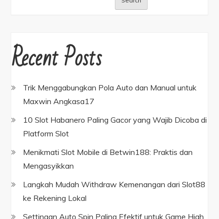
Search
Recent Posts
Trik Menggabungkan Pola Auto dan Manual untuk
Maxwin Angkasa17
10 Slot Habanero Paling Gacor yang Wajib Dicoba di
Platform Slot
Menikmati Slot Mobile di Betwin188: Praktis dan
Mengasyikkan
Langkah Mudah Withdraw Kemenangan dari Slot88
ke Rekening Lokal
Settingan Auto Spin Paling Efektif untuk Game High