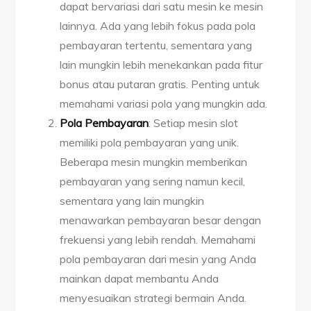
dapat bervariasi dari satu mesin ke mesin
lainnya. Ada yang lebih fokus pada pola
pembayaran tertentu, sementara yang
lain mungkin lebih menekankan pada fitur
bonus atau putaran gratis. Penting untuk
memahami variasi pola yang mungkin ada.
Pola Pembayaran
: Setiap mesin slot
memiliki pola pembayaran yang unik.
Beberapa mesin mungkin memberikan
pembayaran yang sering namun kecil,
sementara yang lain mungkin
menawarkan pembayaran besar dengan
frekuensi yang lebih rendah. Memahami
pola pembayaran dari mesin yang Anda
mainkan dapat membantu Anda
menyesuaikan strategi bermain Anda.