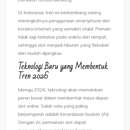
Di Indonesia, tren ini berkembang seiring
meningkatnya penggunaan smartphone dan
koneksi internet yang semakin stabil. Pemain
tidak lagi terbatas pada waktu dan tempat,
sehingga slot menjadi hiburan yang fleksibel
dan mudah dijangkau.
Teknologi Baru yang Membentuk
Tren 2026
Menuju 2026, teknologi akan memainkan
peran besar dalam membentuk masa depan
slot online. Salah satu yang paling
berpengaruh adalah kecerdasan buatan (AI).
Dengan AI, permainan slot dapat