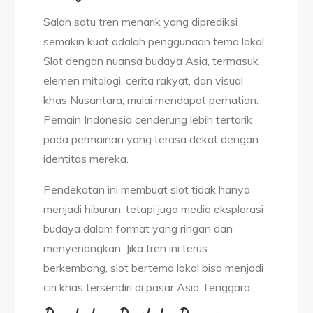
Salah satu tren menarik yang diprediksi
semakin kuat adalah penggunaan tema lokal.
Slot dengan nuansa budaya Asia, termasuk
elemen mitologi, cerita rakyat, dan visual
khas Nusantara, mulai mendapat perhatian.
Pemain Indonesia cenderung lebih tertarik
pada permainan yang terasa dekat dengan
identitas mereka.
Pendekatan ini membuat slot tidak hanya
menjadi hiburan, tetapi juga media eksplorasi
budaya dalam format yang ringan dan
menyenangkan. Jika tren ini terus
berkembang, slot bertema lokal bisa menjadi
ciri khas tersendiri di pasar Asia Tenggara.