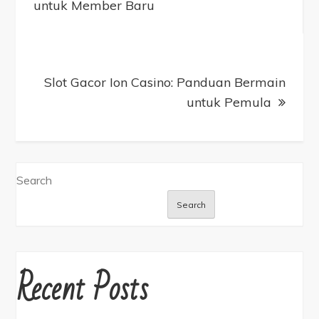
navigation
untuk Member Baru
Slot Gacor Ion Casino: Panduan Bermain
untuk Pemula
Search
Search
Recent Posts