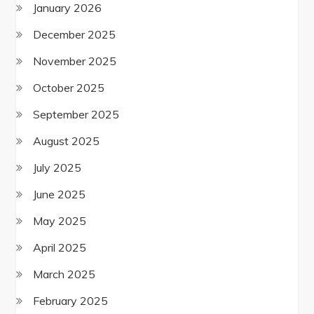
January 2026
December 2025
November 2025
October 2025
September 2025
August 2025
July 2025
June 2025
May 2025
April 2025
March 2025
February 2025