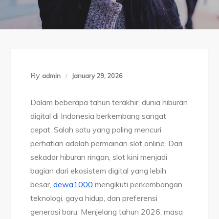
By
admin
January 29, 2026
Dalam beberapa tahun terakhir, dunia hiburan
digital di Indonesia berkembang sangat
cepat. Salah satu yang paling mencuri
perhatian adalah permainan slot online. Dari
sekadar hiburan ringan, slot kini menjadi
bagian dari ekosistem digital yang lebih
besar,
dewa1000
mengikuti perkembangan
teknologi, gaya hidup, dan preferensi
generasi baru. Menjelang tahun 2026, masa