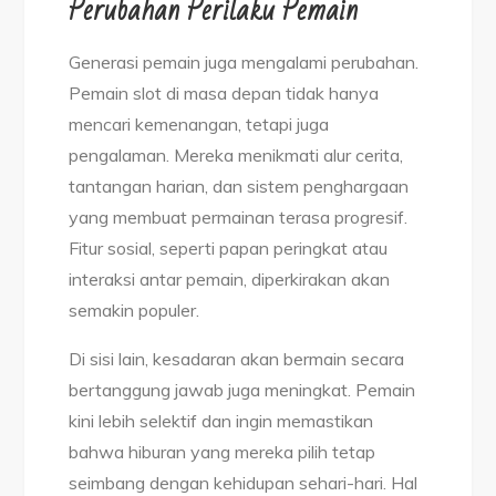
Perubahan Perilaku Pemain
Generasi pemain juga mengalami perubahan.
Pemain slot di masa depan tidak hanya
mencari kemenangan, tetapi juga
pengalaman. Mereka menikmati alur cerita,
tantangan harian, dan sistem penghargaan
yang membuat permainan terasa progresif.
Fitur sosial, seperti papan peringkat atau
interaksi antar pemain, diperkirakan akan
semakin populer.
Di sisi lain, kesadaran akan bermain secara
bertanggung jawab juga meningkat. Pemain
kini lebih selektif dan ingin memastikan
bahwa hiburan yang mereka pilih tetap
seimbang dengan kehidupan sehari-hari. Hal