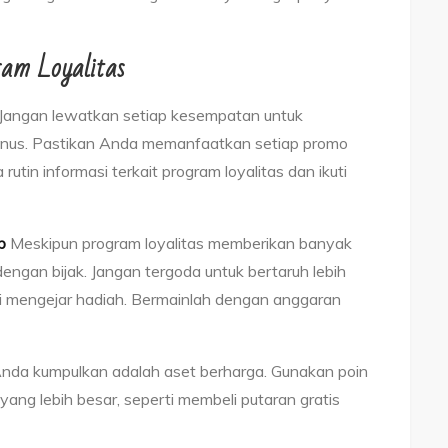
am Loyalitas
Jangan lewatkan setiap kesempatan untuk
nus. Pastikan Anda memanfaatkan setiap promo
rutin informasi terkait program loyalitas dan ikuti
b
Meskipun program loyalitas memberikan banyak
engan bijak. Jangan tergoda untuk bertaruh lebih
mengejar hadiah. Bermainlah dengan anggaran
nda kumpulkan adalah aset berharga. Gunakan poin
ng lebih besar, seperti membeli putaran gratis