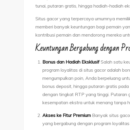
tunai, putaran gratis, hingga hadiah-hadiah eks
Situs gacor yang terpercaya umumnya memilik
memberi banyak keuntungan bagi pemain yang s
kontribusi pemain dan mendorong mereka untu
Keuntungan Bergabung dengan Pr
Bonus dan Hadiah Eksklusif
Salah satu ke
program loyalitas di situs gacor adalah bon
mengumpulkan poin, Anda berpeluang untu
bonus deposit, hingga putaran gratis pada
dengan tingkat RTP yang tinggi. Putaran g
kesempatan ekstra untuk menang tanpa ha
Akses ke Fitur Premium
Banyak situs gaco
yang bergabung dengan program loyalitas 