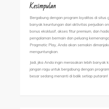
Kesimpulan
Bergabung dengan program loyalitas di situs 
banyak keuntungan dari aktivitas perjudian o
bonus eksklusif, akses fitur premium, dan ha
pengalaman bermain dan peluang kemenangan
Pragmatic Play, Anda akan semakin dimanj
menguntungkan.
Jadi, jika Anda ingin merasakan lebih banyak 
jangan ragu untuk bergabung dengan program l
besar sedang menanti di balik setiap putaran!