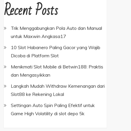
Recent Posts
Trik Menggabungkan Pola Auto dan Manual
untuk Maxwin Angkasa17
10 Slot Habanero Paling Gacor yang Wajib
Dicoba di Platform Slot
Menikmati Slot Mobile di Betwin188: Praktis
dan Mengasyikkan
Langkah Mudah Withdraw Kemenangan dari
Slot88 ke Rekening Lokal
Settingan Auto Spin Paling Efektif untuk
Game High Volatility di slot depo 5k