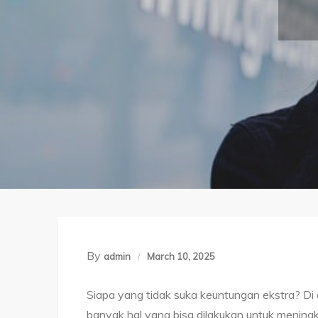
By
admin
March 10, 2025
Siapa yang tidak suka keuntungan ekstra? Di d
banyak hal yang bisa dilakukan untuk menin