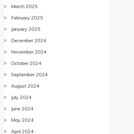
March 2025
February 2025
January 2025
December 2024
November 2024
October 2024
September 2024
August 2024
July 2024
June 2024
May 2024
April 2024