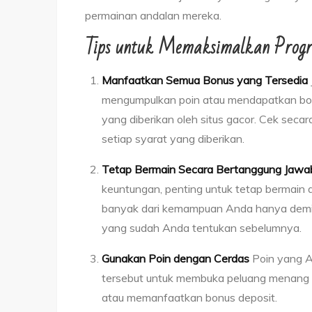
permainan andalan mereka.
Tips untuk Memaksimalkan Progr
Manfaatkan Semua Bonus yang Tersedia
mengumpulkan poin atau mendapatkan bo
yang diberikan oleh situs gacor. Cek secara 
setiap syarat yang diberikan.
Tetap Bermain Secara Bertanggung Jawa
keuntungan, penting untuk tetap bermain d
banyak dari kemampuan Anda hanya demi 
yang sudah Anda tentukan sebelumnya.
Gunakan Poin dengan Cerdas
Poin yang A
tersebut untuk membuka peluang menang ya
atau memanfaatkan bonus deposit.