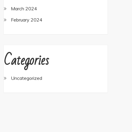
March 2024
February 2024
Categories
Uncategorized