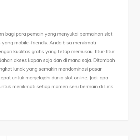
 bagi para pemain yang menyukai permainan slot
 yang mobile-friendly. Anda bisa menikmati
n kualitas grafis yang tetap memukau, fitur-fitur
dahan akses kapan saja dan di mana saja. Ditambah
ngkat lunak yang semakin mendominasi pasar
at untuk menjelajahi dunia slot online. Jadi, apa
ntuk menikmati setiap momen seru bermain di Link