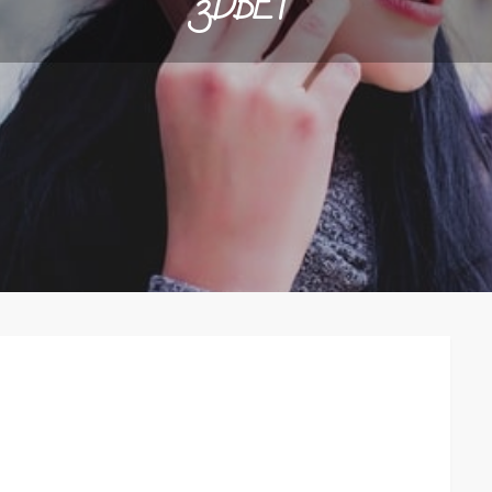
3DBET