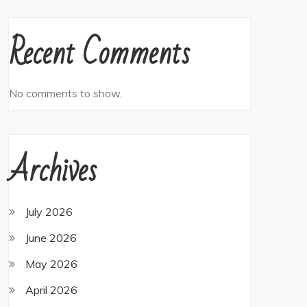
Recent Comments
No comments to show.
Archives
July 2026
June 2026
May 2026
April 2026