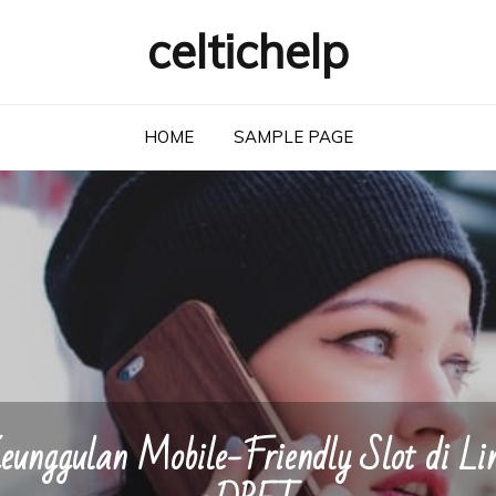
celtichelp
HOME
SAMPLE PAGE
eunggulan Mobile-Friendly Slot di Li