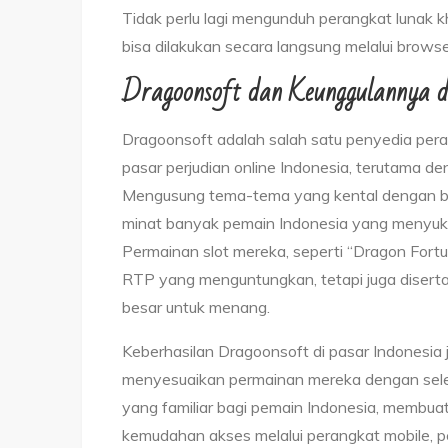
Tidak perlu lagi mengunduh perangkat lunak 
bisa dilakukan secara langsung melalui brows
Dragoonsoft dan Keunggulannya d
Dragoonsoft adalah salah satu penyedia pera
pasar perjudian online Indonesia, terutama d
Mengusung tema-tema yang kental dengan bud
minat banyak pemain Indonesia yang menyuk
Permainan slot mereka, seperti “Dragon For
RTP yang menguntungkan, tetapi juga diserta
besar untuk menang.
Keberhasilan Dragoonsoft di pasar Indonesia
menyesuaikan permainan mereka dengan seler
yang familiar bagi pemain Indonesia, membu
kemudahan akses melalui perangkat mobile, p