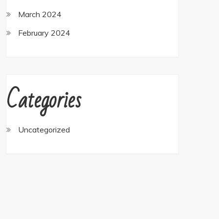
March 2024
February 2024
Categories
Uncategorized