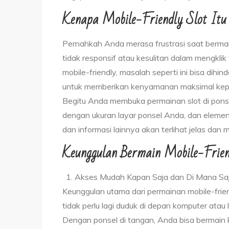
Kenapa Mobile-Friendly Slot Itu
Pernahkah Anda merasa frustrasi saat bermai
tidak responsif atau kesulitan dalam mengkli
mobile-friendly, masalah seperti ini bisa dihi
untuk memberikan kenyamanan maksimal kep
Begitu Anda membuka permainan slot di pons
dengan ukuran layar ponsel Anda, dan elemen
dan informasi lainnya akan terlihat jelas dan 
Keunggulan Bermain Mobile-Frie
Akses Mudah Kapan Saja dan Di Mana Sa
Keunggulan utama dari permainan mobile-frien
tidak perlu lagi duduk di depan komputer atau 
Dengan ponsel di tangan, Anda bisa bermain