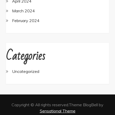
April 2024
March 2024
February 2024
Categories
Uncategorized
Copyright © All rights reserved.Theme BlogBell by
Sensational Theme