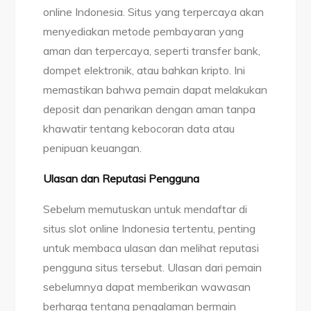
online Indonesia. Situs yang terpercaya akan
menyediakan metode pembayaran yang
aman dan terpercaya, seperti transfer bank,
dompet elektronik, atau bahkan kripto. Ini
memastikan bahwa pemain dapat melakukan
deposit dan penarikan dengan aman tanpa
khawatir tentang kebocoran data atau
penipuan keuangan.
Ulasan dan Reputasi Pengguna
Sebelum memutuskan untuk mendaftar di
situs slot online Indonesia tertentu, penting
untuk membaca ulasan dan melihat reputasi
pengguna situs tersebut. Ulasan dari pemain
sebelumnya dapat memberikan wawasan
berharga tentang pengalaman bermain