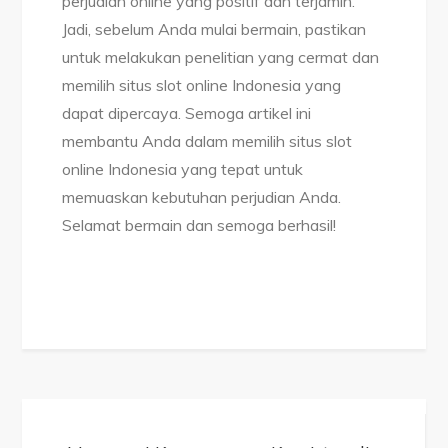
perjudian online yang positif dan terjamin.
Jadi, sebelum Anda mulai bermain, pastikan
untuk melakukan penelitian yang cermat dan
memilih situs slot online Indonesia yang
dapat dipercaya. Semoga artikel ini
membantu Anda dalam memilih situs slot
online Indonesia yang tepat untuk
memuaskan kebutuhan perjudian Anda.
Selamat bermain dan semoga berhasil!
Post