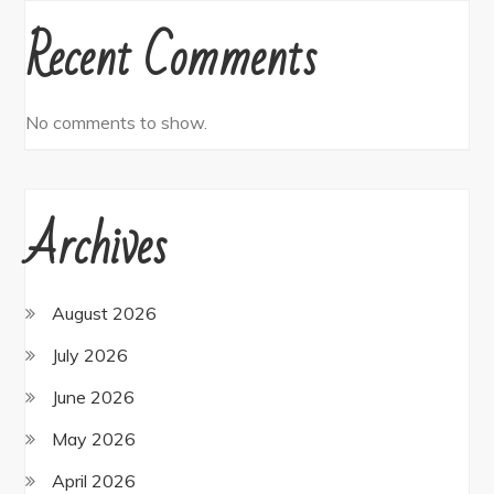
Recent Comments
No comments to show.
Archives
August 2026
July 2026
June 2026
May 2026
April 2026