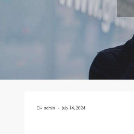
By
admin
July 14, 2024