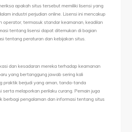
riksa apakah situs tersebut memiliki lisensi yang
am industri perjudian online. Lisensi ini mencakup
eh operator, termasuk standar keamanan, keadilan
asi tentang lisensi dapat ditemukan di bagian
i tentang peraturan dan kebijakan situs.
ukasi dan kesadaran mereka terhadap keamanan
rbaru yang bertanggung jawab sering kali
 praktik berjudi yang aman, tanda-tanda
i serta melaporkan perilaku curang. Pemain juga
 berbagi pengalaman dan informasi tentang situs