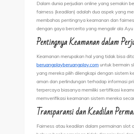
Dalam dunia perjudian online yang semakin 
fairness (keadilan) adalah dua aspek yang men
membahas pentingnya keamanan dan fairness d
dengan gaya bercerita yang mengalir ala Ayu
Pentingnya Keamanan dalam Perju
Keamanan merupakan hal yang tidak bisa dit
beruangplayberuangplay.com
untuk bermain s
yang mereka pilih dilengkapi dengan sistem k
aman dan perlindungan terhadap informasi pr
terpercaya biasanya memiliki sertifikasi ke
memverifikasi keamanan sistem mereka secar
Transparansi dan Keadilan Perma
Fairness atau keadilan dalam permainan slot 