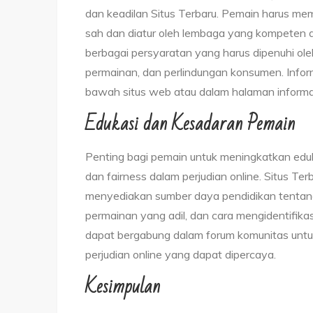
dan keadilan Situs Terbaru. Pemain harus meme
sah dan diatur oleh lembaga yang kompeten dal
berbagai persyaratan yang harus dipenuhi ol
permainan, dan perlindungan konsumen. Inform
bawah situs web atau dalam halaman informas
Edukasi dan Kesadaran Pemain
Penting bagi pemain untuk meningkatkan ed
dan fairness dalam perjudian online. Situs Te
menyediakan sumber daya pendidikan tentang
permainan yang adil, dan cara mengidentifikas
dapat bergabung dalam forum komunitas untuk
perjudian online yang dapat dipercaya.
Kesimpulan