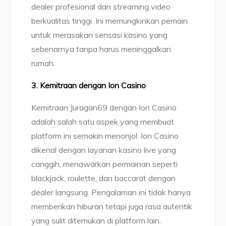
dealer profesional dan streaming video
berkualitas tinggi. Ini memungkinkan pemain
untuk merasakan sensasi kasino yang
sebenarnya tanpa harus meninggalkan
rumah.
3. Kemitraan dengan Ion Casino
Kemitraan Juragan69 dengan Ion Casino
adalah salah satu aspek yang membuat
platform ini semakin menonjol. Ion Casino
dikenal dengan layanan kasino live yang
canggih, menawarkan permainan seperti
blackjack, roulette, dan baccarat dengan
dealer langsung. Pengalaman ini tidak hanya
memberikan hiburan tetapi juga rasa autentik
yang sulit ditemukan di platform lain.