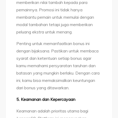
memberikan nilai tambah kepada para
pemainnya. Promosi ini tidak hanya
membantu pemain untuk memulai dengan
modal tambahan tetapi juga memberikan
peluang ekstra untuk menang.
Penting untuk memanfaatkan bonus ini
dengan bijaksana. Pastikan untuk membaca
syarat dan ketentuan setiap bonus agar
kamu memahami persyaratan taruhan dan
batasan yang mungkin berlaku. Dengan cara
ini, kamu bisa memaksimalkan keuntungan
dari bonus yang ditawarkan.
5. Keamanan dan Kepercayaan
Keamanan adalah prioritas utama bagi