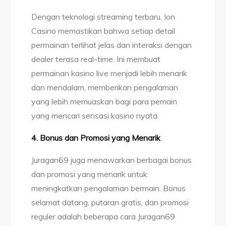
Dengan teknologi streaming terbaru, Ion
Casino memastikan bahwa setiap detail
permainan terlihat jelas dan interaksi dengan
dealer terasa real-time. Ini membuat
permainan kasino live menjadi lebih menarik
dan mendalam, memberikan pengalaman
yang lebih memuaskan bagi para pemain
yang mencari sensasi kasino nyata.
4. Bonus dan Promosi yang Menarik
Juragan69 juga menawarkan berbagai bonus
dan promosi yang menarik untuk
meningkatkan pengalaman bermain. Bonus
selamat datang, putaran gratis, dan promosi
reguler adalah beberapa cara Juragan69