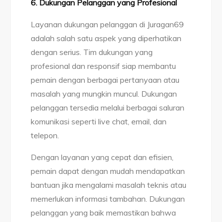
6. Dukungan Pelanggan yang Profesional
Layanan dukungan pelanggan di Juragan69
adalah salah satu aspek yang diperhatikan
dengan serius. Tim dukungan yang
profesional dan responsif siap membantu
pemain dengan berbagai pertanyaan atau
masalah yang mungkin muncul. Dukungan
pelanggan tersedia melalui berbagai saluran
komunikasi seperti live chat, email, dan
telepon.
Dengan layanan yang cepat dan efisien,
pemain dapat dengan mudah mendapatkan
bantuan jika mengalami masalah teknis atau
memerlukan informasi tambahan. Dukungan
pelanggan yang baik memastikan bahwa