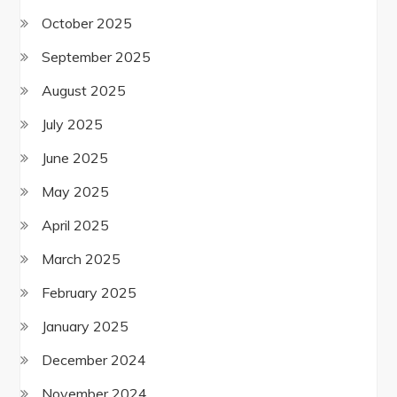
October 2025
September 2025
August 2025
July 2025
June 2025
May 2025
April 2025
March 2025
February 2025
January 2025
December 2024
November 2024