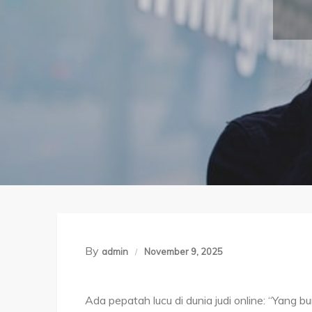
By
admin
November 9, 2025
Ada pepatah lucu di dunia judi online: “Yang b