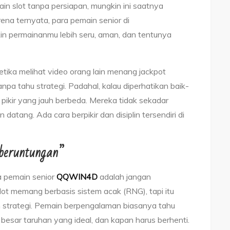
n slot tanpa persiapan, mungkin ini saatnya
arena ternyata, para pemain senior di
in permainanmu lebih seru, aman, dan tentunya
tika melihat video orang lain menang jackpot
npa tahu strategi. Padahal, kalau diperhatikan baik-
 pikir yang jauh berbeda. Mereka tidak sekadar
atang. Ada cara berpikir dan disiplin tersendiri di
beruntungan”
a pemain senior
QQWIN4D
adalah jangan
t memang berbasis sistem acak (RNG), tapi itu
n strategi. Pemain berpengalaman biasanya tahu
besar taruhan yang ideal, dan kapan harus berhenti.