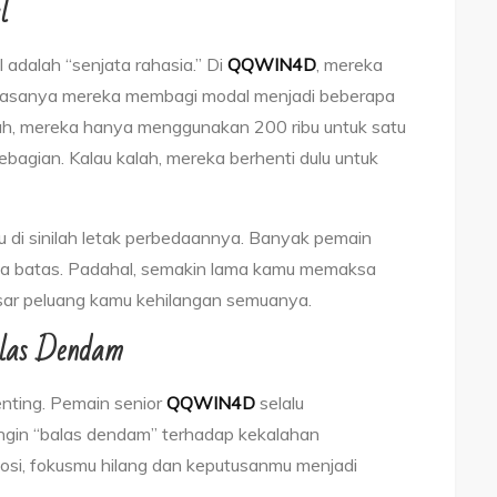
l
adalah “senjata rahasia.” Di
QQWIN4D
, mereka
 Biasanya mereka membagi modal menjadi beberapa
rupiah, mereka hanya menggunakan 200 ribu untuk satu
bagian. Kalau kalah, mereka berhenti dulu untuk
u di sinilah letak perbedaannya. Banyak pemain
pa batas. Padahal, semakin lama kamu memaksa
esar peluang kamu kehilangan semuanya.
alas Dendam
penting. Pemain senior
QQWIN4D
selalu
ngin “balas dendam” terhadap kekalahan
si, fokusmu hilang dan keputusanmu menjadi