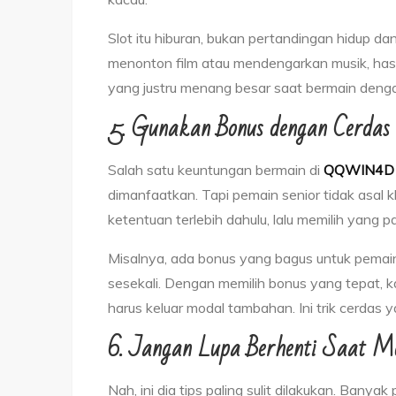
Slot itu hiburan, bukan pertandingan hidup da
menonton film atau mendengarkan musik, has
yang justru menang besar saat bermain denga
5. Gunakan Bonus dengan Cerdas
Salah satu keuntungan bermain di
QQWIN4D
dimanfaatkan. Tapi pemain senior tidak asal
ketentuan terlebih dahulu, lalu memilih yang 
Misalnya, ada bonus yang bagus untuk pemain 
sesekali. Dengan memilih bonus yang tepat,
harus keluar modal tambahan. Ini trik cerdas 
6. Jangan Lupa Berhenti Saat M
Nah, ini dia tips paling sulit dilakukan. Ban