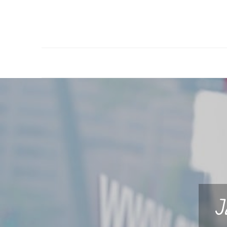
Skip
to
content
J