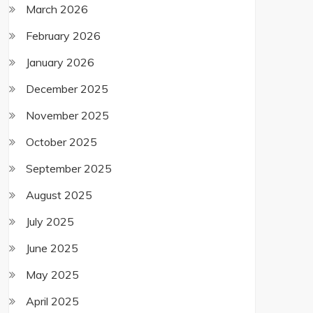
March 2026
February 2026
January 2026
December 2025
November 2025
October 2025
September 2025
August 2025
July 2025
June 2025
May 2025
April 2025