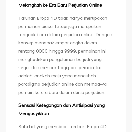
Melangkah ke Era Baru Perjudian Online
Taruhan Eropa 4D tidak hanya merupakan
permainan biasa, tetapi juga merupakan
tonggak baru dalam perjudian online. Dengan
konsep menebak empat angka dalam
rentang 0000 hingga 9999, permainan ini
menghadirkan pengalaman berjudi yang
segar dan menarik bagi para pemain. Ini
adalah langkah maju yang mengubah
paradigma perjudian online dan membawa
pemain ke era baru dalam dunia perjudian.
Sensasi Ketegangan dan Antisipasi yang
Mengasyikkan
Satu hal yang membuat taruhan Eropa 4D