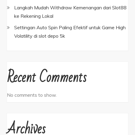
Langkah Mudah Withdraw Kemenangan dari Slot88
ke Rekening Lokal
Settingan Auto Spin Paling Efektif untuk Game High
Volatility di slot depo 5k
Recent Comments
No comments to show.
Archives