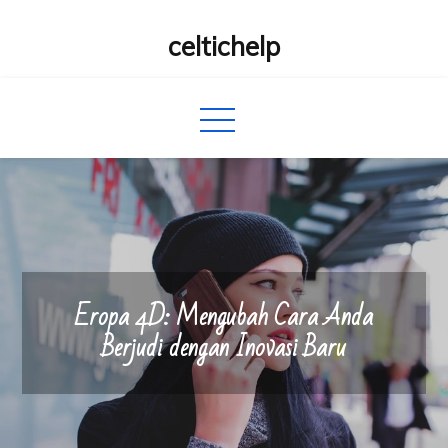
Skip
celtichelp
to
content
Eropa 4D: Mengubah Cara Anda
Berjudi dengan Inovasi Baru