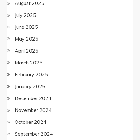
August 2025
July 2025
June 2025
May 2025
April 2025
March 2025
February 2025
January 2025
December 2024
November 2024
October 2024
September 2024