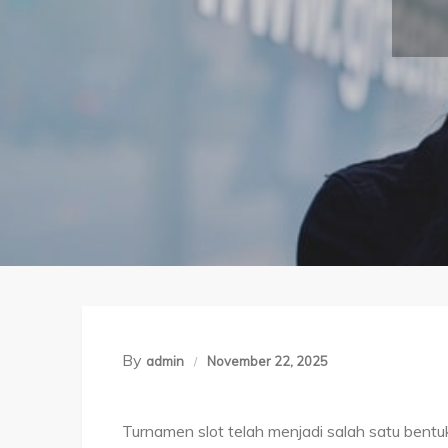
By
admin
November 22, 2025
Turnamen slot telah menjadi salah satu bentu