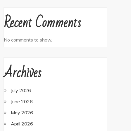
Recent Comments
No comments to show.
Archives
July 2026
June 2026
May 2026
April 2026