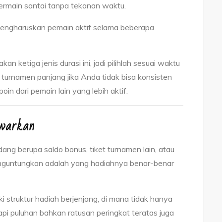
rmain santai tanpa tekanan waktu.
mengharuskan pemain aktif selama beberapa
 ketiga jenis durasi ini, jadi pilihlah sesuai waktu
 turnamen panjang jika Anda tidak bisa konsisten
n dari pemain lain yang lebih aktif.
awarkan
ang berupa saldo bonus, tiket turnamen lain, atau
nguntungkan adalah yang hadiahnya benar-benar
i struktur hadiah berjenjang, di mana tidak hanya
pi puluhan bahkan ratusan peringkat teratas juga