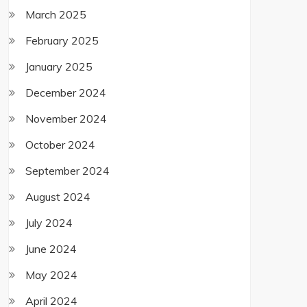
March 2025
February 2025
January 2025
December 2024
November 2024
October 2024
September 2024
August 2024
July 2024
June 2024
May 2024
April 2024