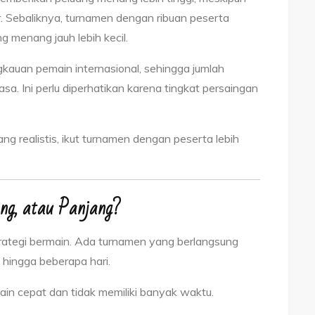
. Sebaliknya, turnamen dengan ribuan peserta
 menang jauh lebih kecil.
ngkauan pemain internasional, sehingga jumlah
sa. Ini perlu diperhatikan karena tingkat persaingan
g realistis, ikut turnamen dengan peserta lebih
ng, atau Panjang?
rategi bermain. Ada turnamen yang berlangsung
 hingga beberapa hari.
ain cepat dan tidak memiliki banyak waktu.