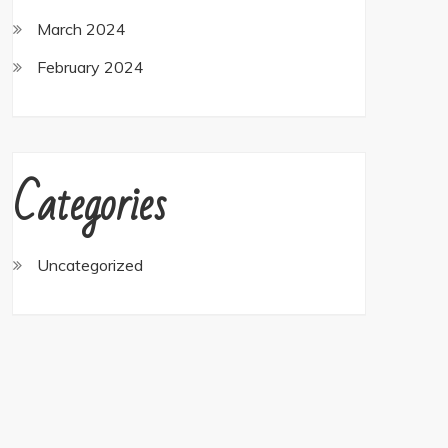
March 2024
February 2024
Categories
Uncategorized