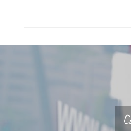
Skip
to
content
C