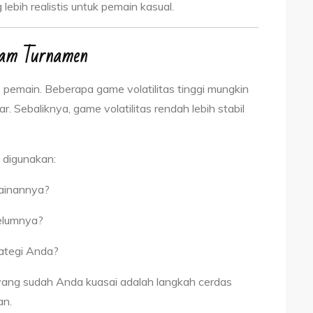
lebih realistis untuk pemain kasual.
lam Turnamen
emain. Beberapa game volatilitas tinggi mungkin
 Sebaliknya, game volatilitas rendah lebih stabil
 digunakan:
ainannya?
elumnya?
ategi Anda?
ng sudah Anda kuasai adalah langkah cerdas
an.