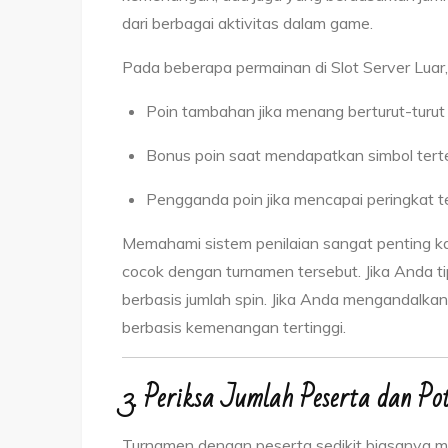
dari berbagai aktivitas dalam game.
Pada beberapa permainan di Slot Server Luar, 
Poin tambahan jika menang berturut-turut
Bonus poin saat mendapatkan simbol tert
Pengganda poin jika mencapai peringkat t
Memahami sistem penilaian sangat penting k
cocok dengan turnamen tersebut. Jika Anda ti
berbasis jumlah spin. Jika Anda mengandalka
berbasis kemenangan tertinggi.
3. Periksa Jumlah Peserta dan Pot
Turnamen dengan peserta sedikit biasanya m