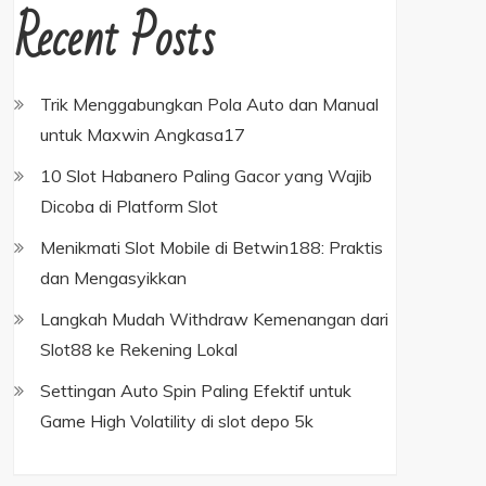
Recent Posts
Trik Menggabungkan Pola Auto dan Manual
untuk Maxwin Angkasa17
10 Slot Habanero Paling Gacor yang Wajib
Dicoba di Platform Slot
Menikmati Slot Mobile di Betwin188: Praktis
dan Mengasyikkan
Langkah Mudah Withdraw Kemenangan dari
Slot88 ke Rekening Lokal
Settingan Auto Spin Paling Efektif untuk
Game High Volatility di slot depo 5k