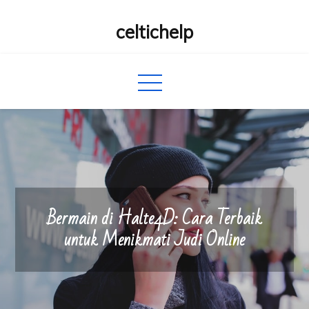
Skip
celtichelp
to
content
Bermain di Halte4D: Cara Terbaik
untuk Menikmati Judi Online