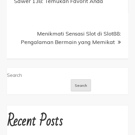
navigation
Sawer 138: Temukan Favorit Anda
Menikmati Sensasi Slot di Slot88:
Pengalaman Bermain yang Memikat
Search
Search
Recent Posts