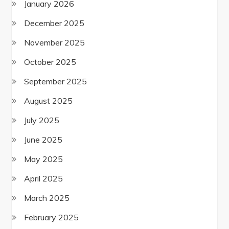
January 2026
December 2025
November 2025
October 2025
September 2025
August 2025
July 2025
June 2025
May 2025
April 2025
March 2025
February 2025