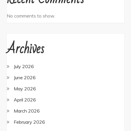
No comments to show.
Archives
July 2026
June 2026
May 2026
April 2026
March 2026
February 2026