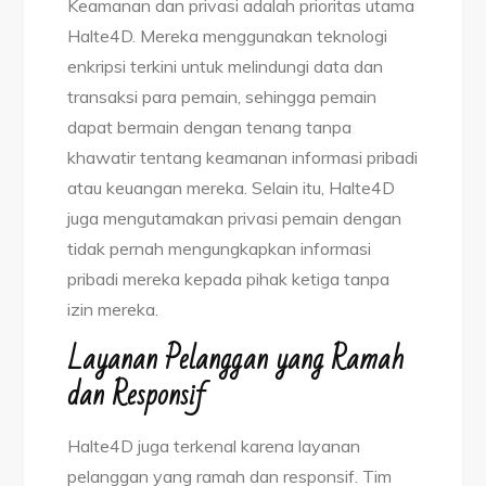
Keamanan dan privasi adalah prioritas utama
Halte4D. Mereka menggunakan teknologi
enkripsi terkini untuk melindungi data dan
transaksi para pemain, sehingga pemain
dapat bermain dengan tenang tanpa
khawatir tentang keamanan informasi pribadi
atau keuangan mereka. Selain itu, Halte4D
juga mengutamakan privasi pemain dengan
tidak pernah mengungkapkan informasi
pribadi mereka kepada pihak ketiga tanpa
izin mereka.
Layanan Pelanggan yang Ramah
dan Responsif
Halte4D juga terkenal karena layanan
pelanggan yang ramah dan responsif. Tim