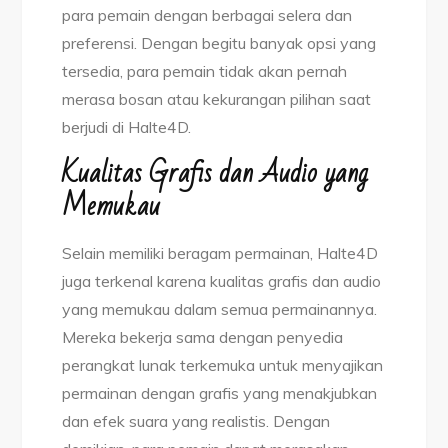
para pemain dengan berbagai selera dan
preferensi. Dengan begitu banyak opsi yang
tersedia, para pemain tidak akan pernah
merasa bosan atau kekurangan pilihan saat
berjudi di Halte4D.
Kualitas Grafis dan Audio yang
Memukau
Selain memiliki beragam permainan, Halte4D
juga terkenal karena kualitas grafis dan audio
yang memukau dalam semua permainannya.
Mereka bekerja sama dengan penyedia
perangkat lunak terkemuka untuk menyajikan
permainan dengan grafis yang menakjubkan
dan efek suara yang realistis. Dengan