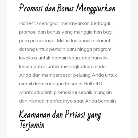
Promosi dan Bonus Menggiurkan
Halte4D seringkali menawarkan berbagai
promosi dan bonus yang menggiurkan bagi
para pemainnya. Mulai dari bonus selamat
datang untuk pemain baru hingga program
loyalitas untuk pemain setia, ada banyak
kesempatan untuk meningkatkan modal
Anda dan memperbesar peluang Anda untuk
meraih kemenangan besar di Halte4D.
Manfaatkanlah promosi ini sebaik mungkin
dan nikmati manfaatnya saat Anda bermain.
Keamanan dan Privasi yang
Terjamin