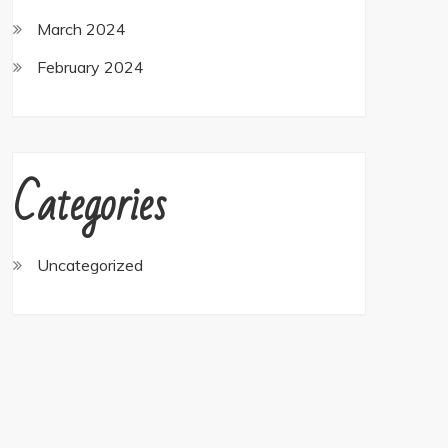
March 2024
February 2024
Categories
Uncategorized