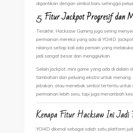
digantikan dengan simbol baru sehingga pelu
5.
Fitur Jackpot Progresif dan 
Terakhir, Hacksaw Gaming juga sering menyem
permainan mereka yang ada di YOI4D. Jackpot 
nilainya setiap kali ada pemain yang melakuk
jadi sangat besar dan menggiurkan.
Selain jackpot, mini game yang ada di dalam
tambahan dan peluang ekstra untuk menang. M
jebakan, atau menebak simbol tertentu untuk
permainan lebih seru, tapi juga menambah k
Kenapa Fitur Hacksaw Ini Jadi 
YOI4D dikenal sebagai salah satu platform ju