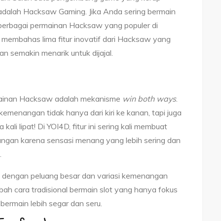
f adalah Hacksaw Gaming. Jika Anda sering bermain
n berbagai permainan Hacksaw yang populer di
akan membahas lima fitur inovatif dari Hacksaw yang
 semakin menarik untuk dijajal.
ermainan Hacksaw adalah mekanisme
win both ways
.
menangan tidak hanya dari kiri ke kanan, tapi juga
 kali lipat! Di YOI4D, fitur ini sering kali membuat
ngan karena sensasi menang yang lebih sering dan
.
ka dengan peluang besar dan variasi kemenangan
bah cara tradisional bermain slot yang hanya fokus
ermain lebih segar dan seru.