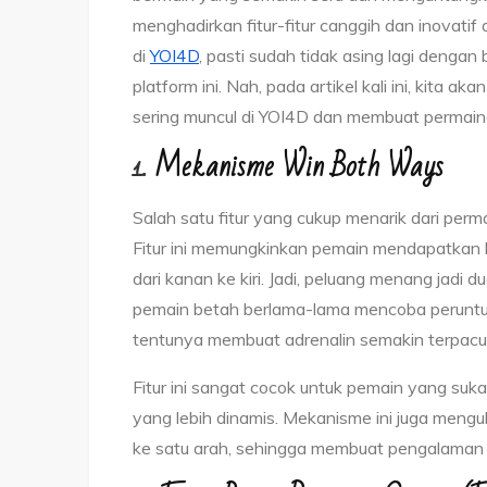
menghadirkan fitur-fitur canggih dan inovati
di
YOI4D
, pasti sudah tidak asing lagi denga
platform ini. Nah, pada artikel kali ini, kita 
sering muncul di YOI4D dan membuat permainan
1.
Mekanisme Win Both Ways
Salah satu fitur yang cukup menarik dari p
Fitur ini memungkinkan pemain mendapatkan ke
dari kanan ke kiri. Jadi, peluang menang jadi dua
pemain betah berlama-lama mencoba peruntu
tentunya membuat adrenalin semakin terpacu
Fitur ini sangat cocok untuk pemain yang su
yang lebih dinamis. Mekanisme ini juga mengu
ke satu arah, sehingga membuat pengalaman b