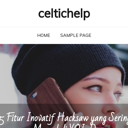
celtichelp
HOME
SAMPLE PAGE
5 Fitur Inovatif Hacksaw yang Serin