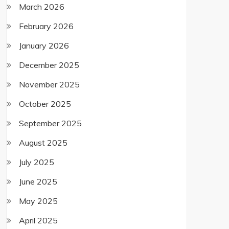
March 2026
February 2026
January 2026
December 2025
November 2025
October 2025
September 2025
August 2025
July 2025
June 2025
May 2025
April 2025