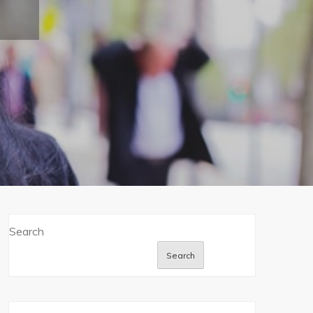
Search
Search