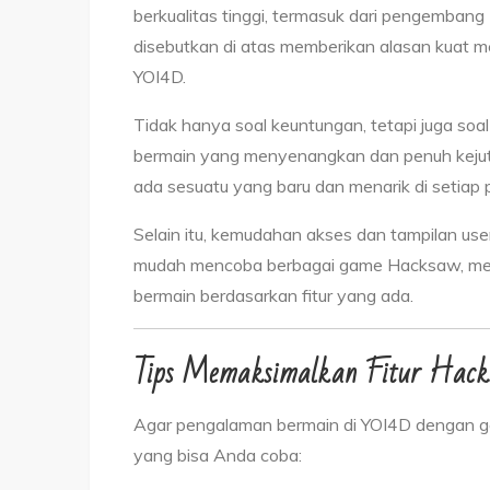
berkualitas tinggi, termasuk dari pengembang 
disebutkan di atas memberikan alasan kuat 
YOI4D.
Tidak hanya soal keuntungan, tetapi juga so
bermain yang menyenangkan dan penuh kejuta
ada sesuatu yang baru dan menarik di setiap 
Selain itu, kemudahan akses dan tampilan us
mudah mencoba berbagai game Hacksaw, mema
bermain berdasarkan fitur yang ada.
Tips Memaksimalkan Fitur Hac
Agar pengalaman bermain di YOI4D dengan g
yang bisa Anda coba: