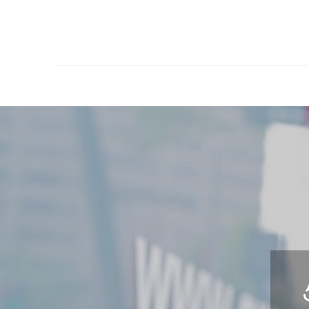
Skip
to
content