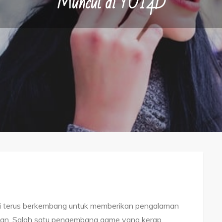
Muncul di YOI4D
logi terus berkembang untuk memberikan pengalaman
an. Salah satu pengembang game yang kerap