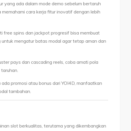
fitur yang ada dalam mode demo sebelum bertaruh
memahami cara kerja fitur inovatif dengan lebih
rti free spins dan jackpot progresif bisa membuat
ng untuk mengatur batas modal agar tetap aman dan
luster pays dan cascading reels, coba amati pola
 taruhan.
ka ada promosi atau bonus dari YOI4D, manfaatkan
odal tambahan.
nan slot berkualitas, terutama yang dikembangkan