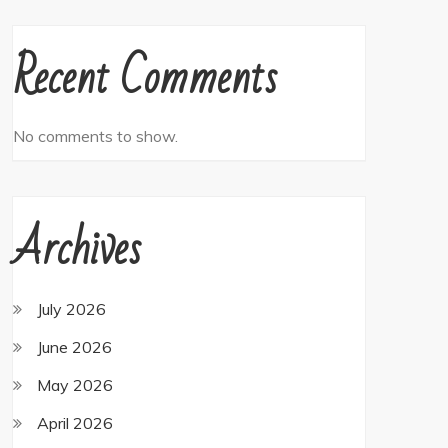
Recent Comments
No comments to show.
Archives
July 2026
June 2026
May 2026
April 2026