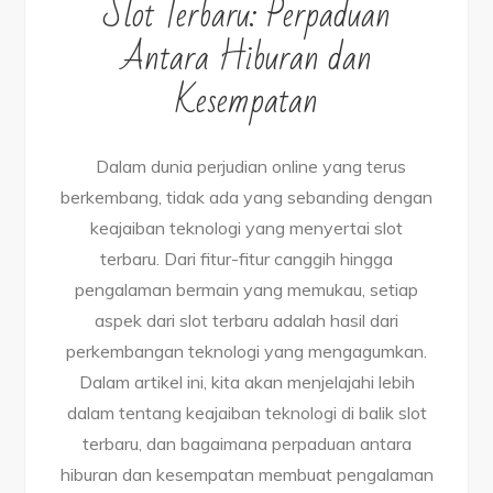
Slot Terbaru: Perpaduan
Antara Hiburan dan
Kesempatan
Dalam dunia perjudian online yang terus
berkembang, tidak ada yang sebanding dengan
keajaiban teknologi yang menyertai slot
terbaru. Dari fitur-fitur canggih hingga
pengalaman bermain yang memukau, setiap
aspek dari slot terbaru adalah hasil dari
perkembangan teknologi yang mengagumkan.
Dalam artikel ini, kita akan menjelajahi lebih
dalam tentang keajaiban teknologi di balik slot
terbaru, dan bagaimana perpaduan antara
hiburan dan kesempatan membuat pengalaman