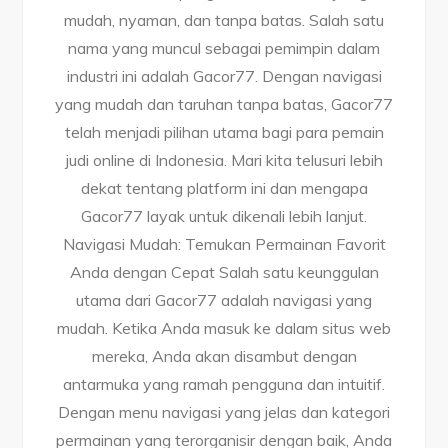
mudah, nyaman, dan tanpa batas. Salah satu
nama yang muncul sebagai pemimpin dalam
industri ini adalah Gacor77. Dengan navigasi
yang mudah dan taruhan tanpa batas, Gacor77
telah menjadi pilihan utama bagi para pemain
judi online di Indonesia. Mari kita telusuri lebih
dekat tentang platform ini dan mengapa
Gacor77 layak untuk dikenali lebih lanjut.
Navigasi Mudah: Temukan Permainan Favorit
Anda dengan Cepat Salah satu keunggulan
utama dari Gacor77 adalah navigasi yang
mudah. Ketika Anda masuk ke dalam situs web
mereka, Anda akan disambut dengan
antarmuka yang ramah pengguna dan intuitif.
Dengan menu navigasi yang jelas dan kategori
permainan yang terorganisir dengan baik, Anda